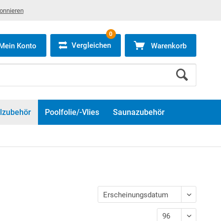
bonnieren
0
Vergleichen
Mein Konto
Warenkorb
lzubehör
Poolfolie/-Vlies
Saunazubehör