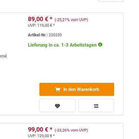
89,00 € *
(-25,21% vom UVP)
UVP:
119,00 € *
Artikel-Nr.:
230339
Lieferung in ca. 1-3 Arbeitstagen
erial
In den Warenkorb
99,00 € *
(-23,26% vom UVP)
UVP:
129,00 € *