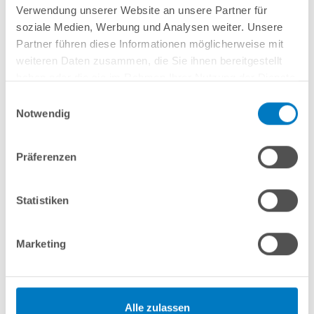
Ideal für Pools bis 20 m³ bzw. Filter mit bis zu ca. 20 kg Filtermaterial
Verwendung unserer Website an unsere Partner für
soziale Medien, Werbung und Analysen weiter. Unsere
Partner führen diese Informationen möglicherweise mit
weiteren Daten zusammen, die Sie ihnen bereitgestellt
haben oder die sie im Rahmen Ihrer Nutzung der Dienste
gesammelt haben.
In den Warenkorb
Einwilligungsauswahl
Notwendig
Merken
Vergleichen
Präferenzen
Fragen? Wir helfen Ihnen gerne weiter:
Statistiken
info(at)poolsana.de
Anfrageformular
Marketing
Produktbeschreibung
Alle zulassen