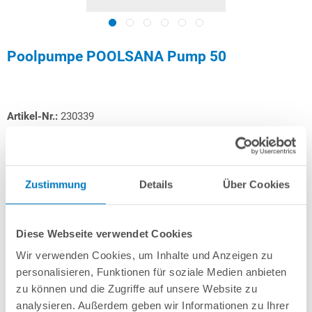
Poolpumpe POOLSANA Pump 50
Artikel-Nr.:
230339
89,00 € *
(-25,21% vom UVP)
UVP:
119,00 € *
Zustimmung
Details
Über Cookies
inkl. gesetzlicher MwSt.
zzgl. Versandkosten; ab 99,- frachtfrei
Lieferung in ca. 1-3 Arbeitstagen
Diese Webseite verwendet Cookies
Selbstansaugende Poolpumpe mit Vorfilter
Wir verwenden Cookies, um Inhalte und Anzeigen zu
TÜV- und GS-geprüft
personalisieren, Funktionen für soziale Medien anbieten
Förderleistung: ca. 4 m³/h
zu können und die Zugriffe auf unsere Website zu
Leistungsaufnahme: 250 Watt / 230 Volt
Mit Anschlusskabel und Netzstecker
analysieren. Außerdem geben wir Informationen zu Ihrer