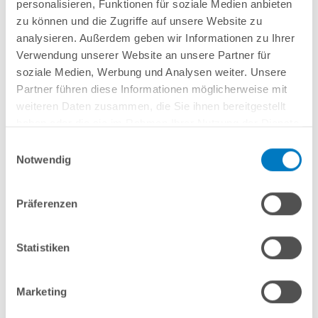
personalisieren, Funktionen für soziale Medien anbieten
zu können und die Zugriffe auf unsere Website zu
analysieren. Außerdem geben wir Informationen zu Ihrer
Verwendung unserer Website an unsere Partner für
soziale Medien, Werbung und Analysen weiter. Unsere
Partner führen diese Informationen möglicherweise mit
weiteren Daten zusammen, die Sie ihnen bereitgestellt
haben oder die sie im Rahmen Ihrer Nutzung der Dienste
gesammelt haben.
Einwilligungsauswahl
Notwendig
PROPOOL Winterkonservierer 1 l
Kurzbeschreibung
Präferenzen
5,99 € *
(-33,37% vom UVP)
Statistiken
UVP:
8,99 € *
Inhalt
1 Liter
Artikel-Nr.:
252550
Marketing
Lieferung in ca. 1-3 Arbeitstagen