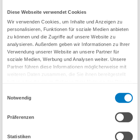
Diese Webseite verwendet Cookies
Wir verwenden Cookies, um Inhalte und Anzeigen zu
personalisieren, Funktionen für soziale Medien anbieten
zu können und die Zugriffe auf unsere Website zu
analysieren. Außerdem geben wir Informationen zu Ihrer
Satz Dichtungen für Pool-Einlaufdüse 32/38 mm
Verwendung unserer Website an unsere Partner für
soziale Medien, Werbung und Analysen weiter. Unsere
Kurzbeschreibung
Partner führen diese Informationen möglicherweise mit
weiteren Daten zusammen, die Sie ihnen bereitgestellt
2,99 € *
(-25,06% vom UVP)
haben oder die sie im Rahmen Ihrer Nutzung der Dienste
UVP:
3,99 € *
gesammelt haben.
Einwilligungsauswahl
Artikel-Nr.:
223113
Notwendig
Lieferung in ca. 1-3 Arbeitstagen
In den Warenkorb
Präferenzen
Statistiken