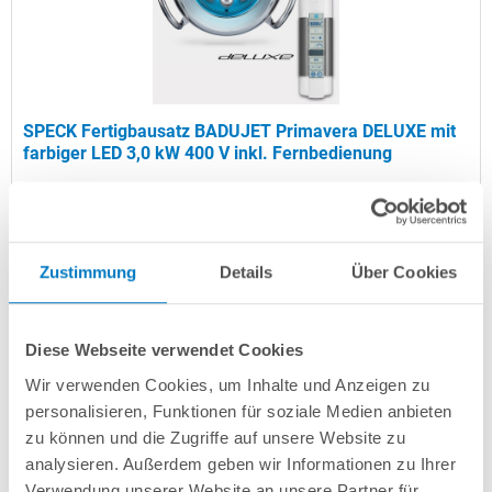
SPECK Fertigbausatz BADUJET Primavera DELUXE mit
farbiger LED 3,0 kW 400 V inkl. Fernbedienung
Kurzbeschreibung
3.199,00 € *
(-36,01% vom UVP)
Zustimmung
Details
Über Cookies
UVP:
4.999,00 € *
Artikel-Nr.:
223153
Diese Webseite verwendet Cookies
Versandkostenfreie Lieferung!
Wir verwenden Cookies, um Inhalte und Anzeigen zu
Lieferung in ca. 2-5 Arbeitstagen
personalisieren, Funktionen für soziale Medien anbieten
zu können und die Zugriffe auf unsere Website zu
In den Warenkorb
analysieren. Außerdem geben wir Informationen zu Ihrer
Verwendung unserer Website an unsere Partner für