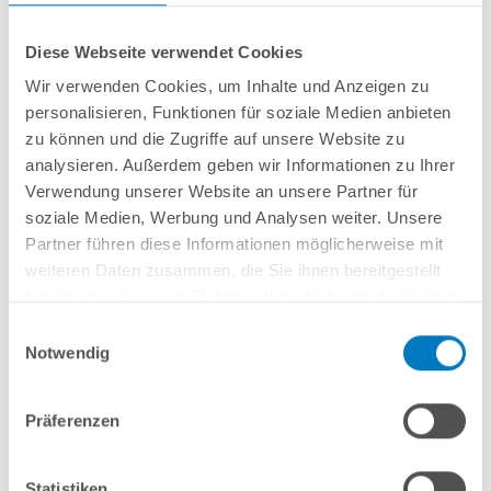
Diese Webseite verwendet Cookies
Wir verwenden Cookies, um Inhalte und Anzeigen zu
personalisieren, Funktionen für soziale Medien anbieten
Hochwertige SPECK Einhänge-Gegenstromanlage in sportlich attraktivem
Design
zu können und die Zugriffe auf unsere Website zu
Ausführung: 230 V / 2,3 kW Leistungsaufnahme
analysieren. Außerdem geben wir Informationen zu Ihrer
Förderstrom: 40 m³/h
Verwendung unserer Website an unsere Partner für
Ausströmdüse 60° allseitig schwenkbar
soziale Medien, Werbung und Analysen weiter. Unsere
Mit weißer LED-Ambientebeleuchtung
Partner führen diese Informationen möglicherweise mit
weiteren Daten zusammen, die Sie ihnen bereitgestellt
haben oder die sie im Rahmen Ihrer Nutzung der Dienste
gesammelt haben.
Einwilligungsauswahl
Notwendig
In den Warenkorb
Präferenzen
Merken
Vergleichen
Statistiken