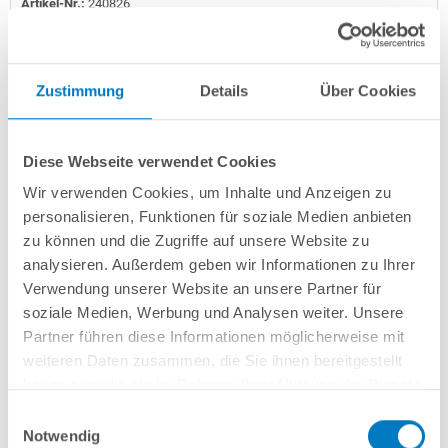
Artikel-Nr.:
240826
Versandkostenfreie Lieferung!
Lieferung in ca. 2-5 Arbeitstagen
Zustimmung
Details
Über Cookies
In den Warenkorb
Diese Webseite verwendet Cookies
Wir verwenden Cookies, um Inhalte und Anzeigen zu
personalisieren, Funktionen für soziale Medien anbieten
NEU
zu können und die Zugriffe auf unsere Website zu
Eco-friendly R290
analysieren. Außerdem geben wir Informationen zu Ihrer
Verwendung unserer Website an unsere Partner für
soziale Medien, Werbung und Analysen weiter. Unsere
Partner führen diese Informationen möglicherweise mit
weiteren Daten zusammen, die Sie ihnen bereitgestellt
Pool Inverter-Wärmepumpe POOLSANA InverPower
haben oder die sie im Rahmen Ihrer Nutzung der Dienste
Green 13
gesammelt haben.
Einwilligungsauswahl
Notwendig
Kurzbeschreibung