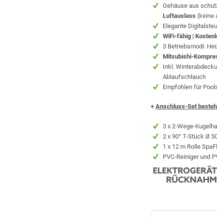
Gehäuse aus schutz
Luftauslass
(keine 
Elegante Digitalste
WiFi-fähig | Koste
3 Betriebsmodi: Hei
Mitsubishi-Kompre
Inkl. Winterabdeck
Ablaufschlauch
Empfohlen für Pools
+
Anschluss-Set beste
3 x 2-Wege-Kugelh
2 x 90° T-Stück Ø 
1 x 12 m Rolle Spa
PVC-Reiniger und P