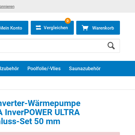
bonnieren
0
Vergleichen
Mein Konto
Warenkorb
lzubehör
Poolfolie/-Vlies
Saunazubehör
-Inverter-Wärmepumpe
 InverPOWER ULTRA
en Sie die
Marketing Cookies
, um dieses Video anzusehen.
hluss-Set 50 mm