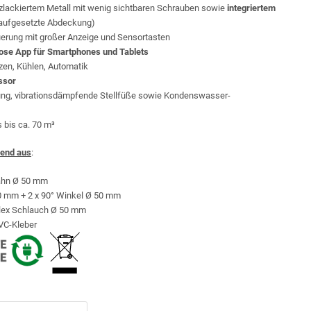
lackiertem Metall mit wenig sichtbaren Schrauben sowie
integriertem
aufgesetzte Abdeckung)
uerung mit großer Anzeige und Sensortasten
nlose App für Smartphones und Tablets
zen, Kühlen, Automatik
ssor
ung, vibrationsdämpfende Stellfüße sowie Kondenswasser-
 bis ca. 70 m³
hend aus
:
ahn Ø 50 mm
50 mm + 2 x 90° Winkel Ø 50 mm
Flex Schlauch Ø 50 mm
VC-Kleber