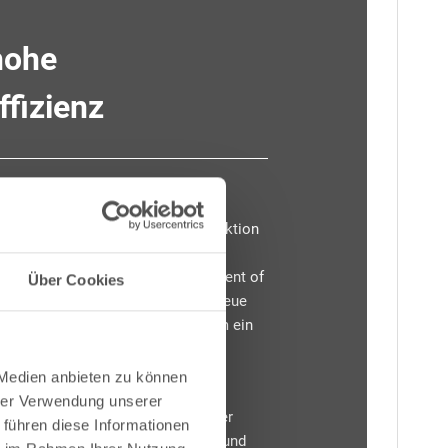
 hohe
ffizienz
bereits: Durch die Full-Inverter-
aart mit der durchdachten Konstruktion
 haben unsere InverPOWER ULTRA
 besonders hohen COP (coefficient of
Über Cookies
ber 18 und erzielen damit völlig neue
 Effizienz, da die Heizleistung um ein
t als die Leistung, die die
 dem Stromnetz ziehen".
 Medien anbieten zu können
hrer Verwendung unserer
ere kann glänzen: Das Gehäuse der
 führen diese Informationen
ist aus schutzlackiertem Metall und