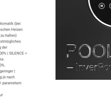
utomatik (bei
ischen Heizen
zu halten)
lstmögliches
g der
100% | SILENCE =
ke.
0%.
geringer |
 je nach
d -parametern
ur