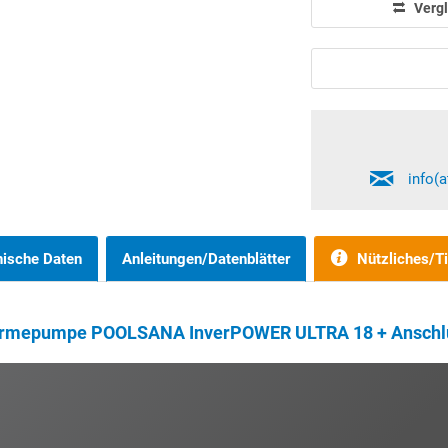
Vergl
info(
nische Daten
Anleitungen/Datenblätter
Nützliches/T
-Wärmepumpe POOLSANA InverPOWER ULTRA 18 + Anschl