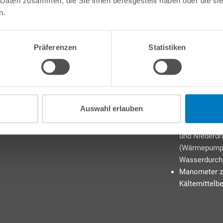
 Daten zusammen, die Sie ihnen bereitgestellt haben oder die s
wirkt dank des cle
n.
Schrauben offenba
Gitterdesigns für 
Abdeckung) besond
Präferenzen
Statistiken
Weitere Merkmale
Stufenlose D
und Lüfters
Auswahl erlauben
Sehr hohe Be
Sicherheitsv
und Niederdr
(Wärmepumpe
Wasserdurchf
Manometer zu
Kältemittelb