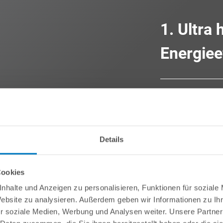
1. Ultra
Energiee
Der Name verrät es 
Technologie – gep
bzw. Steuerung –
Wärmepumpen einen
Details
performance) von ü
Maßstäbe in Sachen
Cookies
Vielfaches höher is
Wärmepumpen "aus
nhalte und Anzeigen zu personalisieren, Funktionen für soziale
Website zu analysieren. Außerdem geben wir Informationen zu I
Aber auch das Äuß
r soziale Medien, Werbung und Analysen weiter. Unsere Partner
InverPOWER ULTRA 