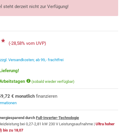
l steht derzeit nicht zur Verfügung!
 *
(-28,58% vom UVP)
.
zzgl. Versandkosten; ab 99,- frachtfrei
Lieferung!
 Arbeitstagen
(sobald wieder verfügbar)
59,72 € monatlich
finanzieren
ormationen
energiesparend durch
Full-Inverter-Technologie
Heizleistung bei 0,27-2,81 kW 230 V Leistungsaufnahme |
Ultra hoher
) bis zu 18,07