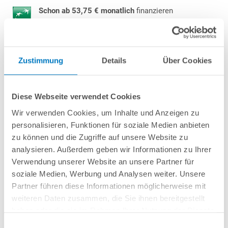
Schon ab 53,75 € monatlich
finanzieren
Weitere Informationen
Hocheffizient und energiesparend durch
Full-Inverter-Technologie
Bis zu ca. 15,3 kW Heizleistung bei 0,22-2,35 kW 230 V
Zustimmung
Details
Über Cookies
Leistungsaufnahme |
Ultra hoher COP (Leistungszahl) bis zu 18,09
Gehäuse aus schutzlackiertem Metall mit wenig sichtbaren Schrauben
sowie
integriertem Luftauslass
(keine aufgesetzte Abdeckung)
Diese Webseite verwendet Cookies
Elegante Digitalsteuerung mit großer Anzeige und Sensortasten
WiFi-fähig | Kostenlose App für Smartphones und Tablets
Wir verwenden Cookies, um Inhalte und Anzeigen zu
3 Betriebsmodi: Heizen, Kühlen, Automatik
personalisieren, Funktionen für soziale Medien anbieten
Mitsubishi-Kompressor
zu können und die Zugriffe auf unsere Website zu
Inkl. Winterabdeckung, vibrationsdämpfende Stellfüße sowie
analysieren. Außerdem geben wir Informationen zu Ihrer
Kondenswasser-Ablaufschlauch
Verwendung unserer Website an unsere Partner für
Empfohlen für Pools bis ca. 60 m³
soziale Medien, Werbung und Analysen weiter. Unsere
Partner führen diese Informationen möglicherweise mit
+
Anschluss-Set bestehend aus
:
weiteren Daten zusammen, die Sie ihnen bereitgestellt
3 x 2-Wege-Kugelhahn Ø 50 mm
haben oder die sie im Rahmen Ihrer Nutzung der Dienste
2 x 90° T-Stück Ø 50 mm + 2 x 90° Winkel Ø 50 mm
gesammelt haben.
Einwilligungsauswahl
1 x 12 m Rolle SpaFlex Schlauch Ø 50 mm