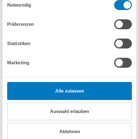
Notwendig
PVC-Reiniger und PVC-Kleber
Präferenzen
Statistiken
Vergleichen
Marketing
Merken
Fragen? Wir helfen Ihnen gerne weiter:
Alle zulassen
info(at)poolsana.de
Anfrageformular
Auswahl erlauben
Produktbeschreibung
Ablehnen