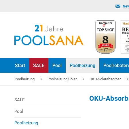
New
Start
SALE
Pool
Poolheizung
Poolroboter
Poolheizung
Poolheizung Solar
OKU-Solarabsorber
OKU-Absorb
SALE
Pool
Poolheizung