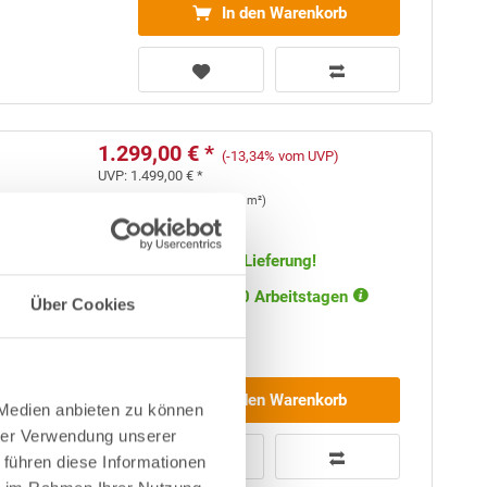
In den Warenkorb
1.299,00 € *
(-13,34% vom UVP)
UVP:
1.499,00 € *
Inhalt
9.63 m²
(
134,89 €
/ 1 m²)
Artikel-Nr.:
240052
Versandkostenfreie Lieferung!
Lieferung in ca. 5-10 Arbeitstagen
Über Cookies
Schrägdach
In den Warenkorb
 Medien anbieten zu können
hrer Verwendung unserer
 führen diese Informationen