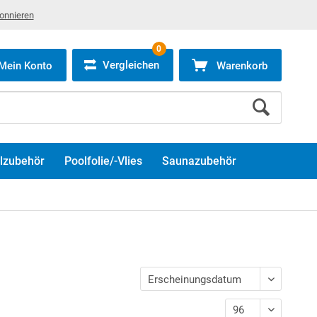
bonnieren
0
Vergleichen
Mein Konto
Warenkorb
lzubehör
Poolfolie/-Vlies
Saunazubehör