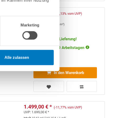
ie im Rahmen Ihrer Nutzung
1.449,00 € *
(-12,13% vom UVP)
UVP:
1.649,00 € *
Inhalt
10.8 m²
(
134,17 €
/ 1 m²)
Marketing
Artikel-Nr.:
240194
Versandkostenfreie Lieferung!
Lieferung in ca. 5-10 Arbeitstagen
Alle zulassen
Schrägdach
In den Warenkorb
1.499,00 € *
(-11,77% vom UVP)
UVP:
1.699,00 € *