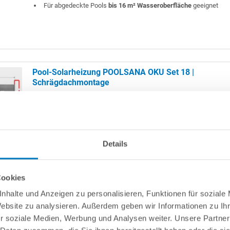
Für abgedeckte Pools
bis 16 m² Wasseroberfläche
geeignet
Pool-Solarheizung POOLSANA OKU Set 18 |
Schrägdachmontage
Set mit 9 OKU-Solarabsorbern
Details
3 Reihen à 3 Absorbern
Inkl. Verbinder mit Edelstahlschellen
Inkl. Montagematerial für Befestigung der Absorber auf einem 
Cookies
Absorberfläche: ca. 9,63 m²
Für abgedeckte Pools
bis 18 m² Wasseroberfläche
geeignet
nhalte und Anzeigen zu personalisieren, Funktionen für soziale
Website zu analysieren. Außerdem geben wir Informationen zu I
r soziale Medien, Werbung und Analysen weiter. Unsere Partner