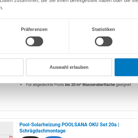
 Daten zusammen, die Sie ihnen bereitgestellt haben oder die s
n.
Pool-Solarheizung POOLSANA OKU Set 20 |
Schrägdachmontage
Präferenzen
Statistiken
Set mit 10 OKU-Solarabsorbern
2 Reihen à 5 Absorbern
Auswahl erlauben
Inkl. Verbinder mit Edelstahlschellen
Inkl. Montagematerial für Befestigung der Absorber auf einem 
Absorberfläche: ca. 10,80 m²
Für abgedeckte Pools
bis 20 m² Wasseroberfläche
geeignet
Pool-Solarheizung POOLSANA OKU Set 20a |
Schrägdachmontage