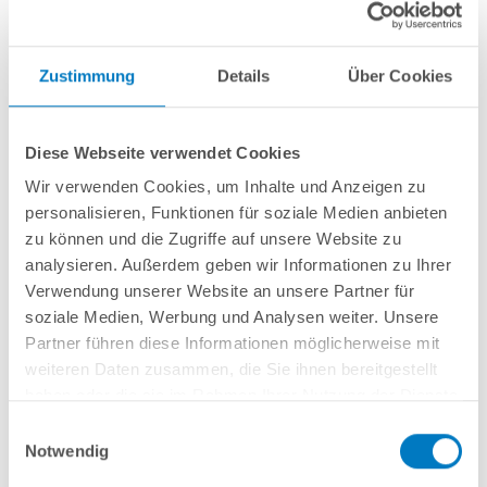
Zustimmung
Details
Über Cookies
Set mit 8 OKU-Solarabsorbern
Diese Webseite verwendet Cookies
2 Reihen à 4 Absorbern
Wir verwenden Cookies, um Inhalte und Anzeigen zu
Inkl. Verbinder mit Edelstahlschellen
Inkl. Montagematerial für Befestigung der Absorber auf einem
personalisieren, Funktionen für soziale Medien anbieten
Schrägdach
zu können und die Zugriffe auf unsere Website zu
Absorberfläche: ca. 8,64 m²
analysieren. Außerdem geben wir Informationen zu Ihrer
Für abgedeckte Pools
bis 16 m² Wasseroberfläche
geeignet
Verwendung unserer Website an unsere Partner für
soziale Medien, Werbung und Analysen weiter. Unsere
Partner führen diese Informationen möglicherweise mit
In den Warenkorb
weiteren Daten zusammen, die Sie ihnen bereitgestellt
haben oder die sie im Rahmen Ihrer Nutzung der Dienste
Merken
Vergleichen
gesammelt haben.
Einwilligungsauswahl
Notwendig