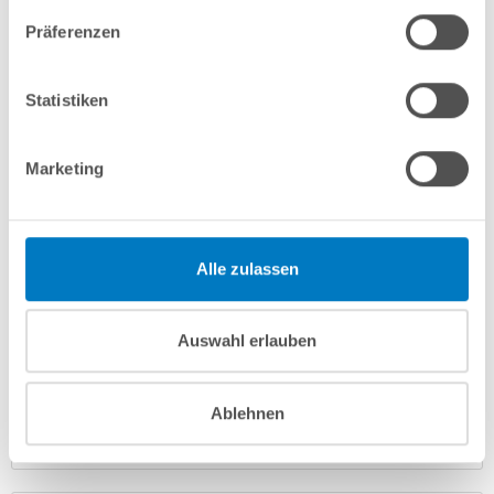
Fragen? Wir helfen Ihnen gerne weiter:
Präferenzen
info(at)poolsana.de
Anfrageformular
Statistiken
Produktbeschreibung
Marketing
Anleitungen/Datenblätter
Alle zulassen
Herstellerangaben
Auswahl erlauben
Nützliches/Tipps
Ablehnen
Finanzierung