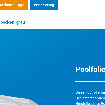
ützliches/Tipps
Finanzierung
kbecken, grau"
Poolfoli
Diese Poolfolie wi
Qualitätsstandard
Herstellung des Ro