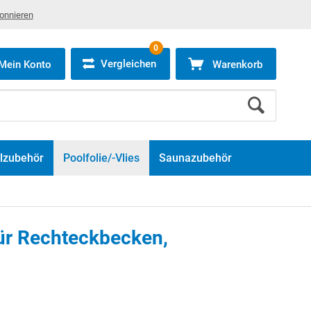
bonnieren
0
Vergleichen
Mein Konto
Warenkorb
lzubehör
Poolfolie/-Vlies
Saunazubehör
für Rechteckbecken,