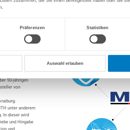
 Daten zusammen, die Sie ihnen bereitgestellt haben oder die s
n.
Präferenzen
Statistiken
Auswahl erlauben
ber 50-jährigen
steller von
raiburg.
MTH unter anderem
. In dieser wird
Liebe und Hingabe
tion und