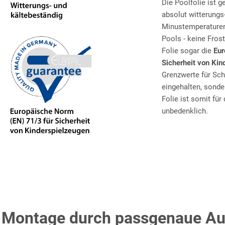
Die Poolfolie ist g
absolut witterungs
Minustemperaturen 
Pools - keine Frost
Folie sogar die
Eur
Sicherheit von Kin
Grenzwerte für Sc
eingehalten, sonde
Folie ist somit fü
unbedenklich.
 Montage durch passgenaue A