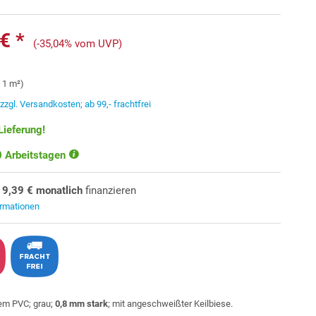
€ *
(-35,04% vom UVP)
/ 1 m²)
.
zzgl. Versandkosten; ab 99,- frachtfrei
Lieferung!
10 Arbeitstagen
19,39 € monatlich
finanzieren
ormationen
gem PVC; grau;
0,8 mm stark
; mit angeschweißter Keilbiese.