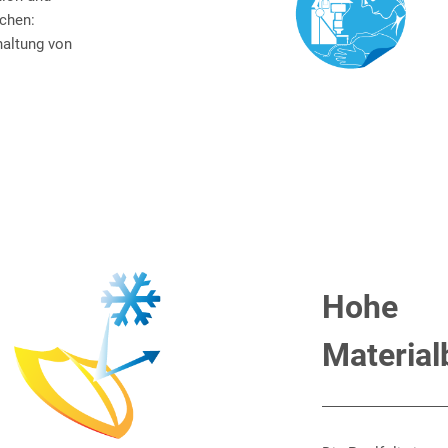
echen:
haltung von
Hohe
Material