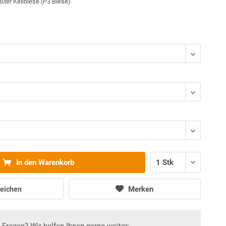
ter Keilbiese (P3 Biese).
In den Warenkorb
Merken
eichen
Fragen? Wir helfen Ihnen gerne weiter: