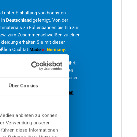
rd unter Einhaltung von höchsten
s
in Deutschland
gefertigt. Von der
hmaterials zu Folienbahnen bis hin zur
 bzw. zum Zusammenschweißen zu einer
kleidung erhalten Sie mit dieser
eßlich Qualität
Made
in
Germany
.
rbeiten von Fachkräften durchgeführt,
zehntelange Erfahrungen zurückgreifen
en der eigenen Überzeugung von dieser
die Dichtheit der Schweißnähte eine
Über Cookies
ren
gemäß
Herstellerbestimmungen
 Medien anbieten zu können
hrer Verwendung unserer
 führen diese Informationen