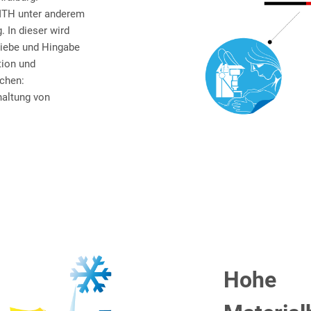
MTH unter anderem
. In dieser wird
Liebe und Hingabe
tion und
echen:
haltung von
Hohe