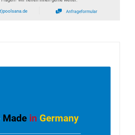
at)poolsana.de
Anfrageformular
e
Made
in
Germany