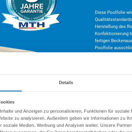
Diese Poolfolie wi
Qualitätsstandard
Herstellung des Ro
Konfektionierung
fertigen Beckenaus
Poolfolie ausschli
Dabei werden die A
die teils auf jahr
können. Als Zeich
Qualität wird auf 
Details
Garantie von 8 Jah
gewährt!
Cookies
nhalte und Anzeigen zu personalisieren, Funktionen für soziale
Website zu analysieren. Außerdem geben wir Informationen zu I
r soziale Medien, Werbung und Analysen weiter. Unsere Partner