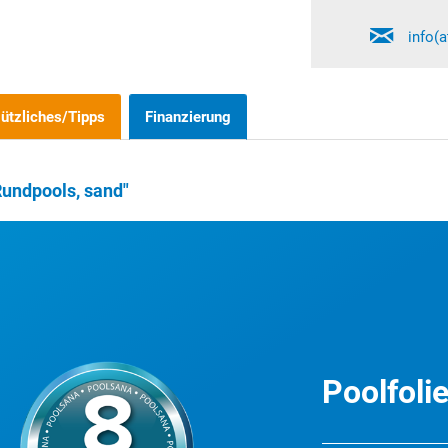
info(
ützliches/Tipps
Finanzierung
Rundpools, sand"
Poolfoli