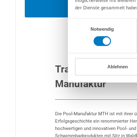
möglicherweise mit weiteren
der Dienste gesammelt habe
Einwilligungsauswahl
Notwendig
Traditionsreiche
Ablehnen
Manufaktur
Die Pool-Manufaktur MTH ist mit ihrer ü
Erfolgsgeschichte ein renommierter Her
hochwertigen und innovativen Pool- und
Schwimmbadprodukten mit Sitz in Waldk