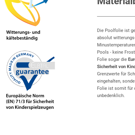
Material
Die Poolfolie ist g
absolut witterungs
Minustemperaturen 
Pools - keine Frost
Folie sogar die
Eur
Sicherheit von Kin
Grenzwerte für Sc
eingehalten, sonde
Folie ist somit fü
unbedenklich.