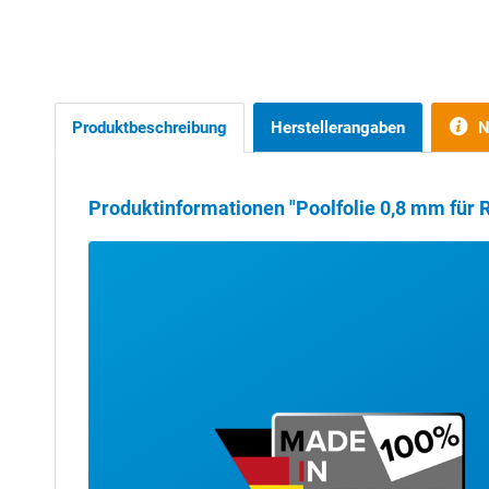
Produktbeschreibung
Herstellerangaben
N
Produktinformationen "Poolfolie 0,8 mm für 