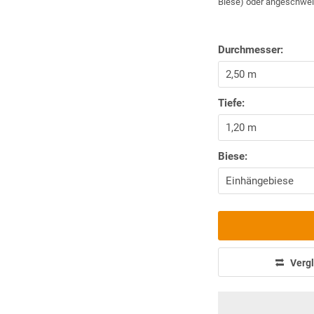
Biese) oder angeschweiß
Durchmesser:
Tiefe:
Biese:
Vergl