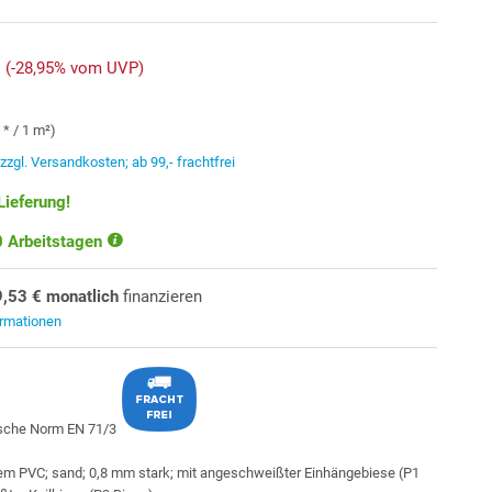
(-28,95% vom UVP)
 * / 1 m²)
.
zzgl. Versandkosten; ab 99,- frachtfrei
Lieferung!
10 Arbeitstagen
9,53 € monatlich
finanzieren
ormationen
gem PVC; sand; 0,8 mm stark; mit angeschweißter Einhängebiese (P1