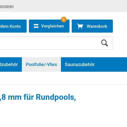
bonnieren
0
Vergleichen
Mein Konto
Warenkorb
lzubehör
Poolfolie/-Vlies
Saunazubehör
0,8 mm für Rundpools,