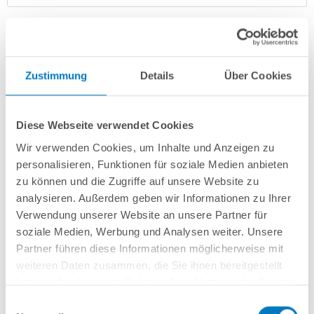
Zustimmung
Details
Über Cookies
Diese Webseite verwendet Cookies
Wir verwenden Cookies, um Inhalte und Anzeigen zu
personalisieren, Funktionen für soziale Medien anbieten
PS30/80--Rechteckpool POOLSANA HQ 8,00 x 4,00 x
zu können und die Zugriffe auf unsere Website zu
1,50 m | Folie grau 0,8 mm | PROFI-Set
analysieren. Außerdem geben wir Informationen zu Ihrer
Verwendung unserer Website an unsere Partner für
Kurzbeschreibung
soziale Medien, Werbung und Analysen weiter. Unsere
5.599,00 € *
Partner führen diese Informationen möglicherweise mit
(-30% vom UVP)
UVP:
7.999,00 € *
weiteren Daten zusammen, die Sie ihnen bereitgestellt
haben oder die sie im Rahmen Ihrer Nutzung der Dienste
Artikel-Nr.:
107335
gesammelt haben.
Einwilligungsauswahl
Versandkostenfreie Lieferung!