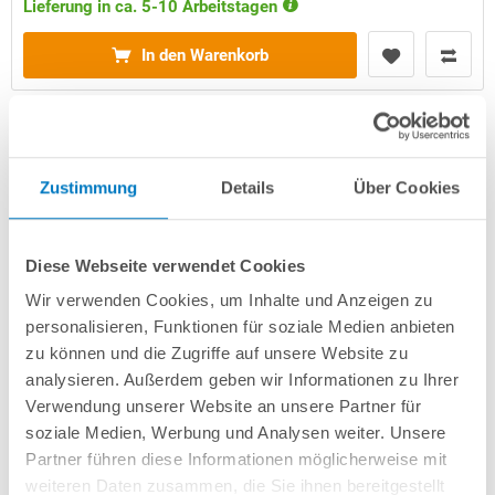
Lieferung in ca. 5-10 Arbeitstagen
In den Warenkorb
Zustimmung
Details
Über Cookies
Diese Webseite verwendet Cookies
Wir verwenden Cookies, um Inhalte und Anzeigen zu
personalisieren, Funktionen für soziale Medien anbieten
PS30/80-Rechteckpool 8,00x4,00x1,50m PROFI-Set
zu können und die Zugriffe auf unsere Website zu
"High Level" | Grau | Unterbautreppe Eck 169x169cm
analysieren. Außerdem geben wir Informationen zu Ihrer
Verwendung unserer Website an unsere Partner für
Kurzbeschreibung
soziale Medien, Werbung und Analysen weiter. Unsere
Partner führen diese Informationen möglicherweise mit
7.899,00 € *
(-36,8% vom UVP)
weiteren Daten zusammen, die Sie ihnen bereitgestellt
UVP:
12.499,00 € *