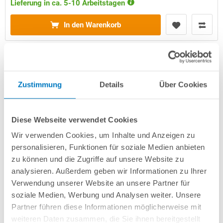
Lieferung in ca. 5-10 Arbeitstagen
In den Warenkorb
Zustimmung
Details
Über Cookies
Diese Webseite verwendet Cookies
Wir verwenden Cookies, um Inhalte und Anzeigen zu
personalisieren, Funktionen für soziale Medien anbieten
PS30/80-Rechteckpool 7,00x3,50x1,50m PROFI-Set
zu können und die Zugriffe auf unsere Website zu
"High Level" | Grau | Unterbautreppe Eck 169x169cm
analysieren. Außerdem geben wir Informationen zu Ihrer
Verwendung unserer Website an unsere Partner für
Kurzbeschreibung
soziale Medien, Werbung und Analysen weiter. Unsere
Partner führen diese Informationen möglicherweise mit
7.299,00 € *
(-38,14% vom UVP)
weiteren Daten zusammen, die Sie ihnen bereitgestellt
UVP:
11.799,00 € *