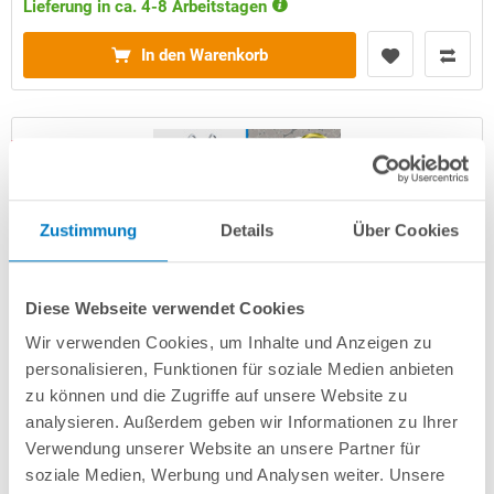
Lieferung in ca. 4-8 Arbeitstagen
In den Warenkorb
Zustimmung
Details
Über Cookies
Diese Webseite verwendet Cookies
Wir verwenden Cookies, um Inhalte und Anzeigen zu
Stahlwand-Ovalpool PS HQ 5,25 x 3,20 x 1,50 m | Folie
grau | PLUS STONE-Set mit UNDERCOVER-Handlauf
personalisieren, Funktionen für soziale Medien anbieten
zu können und die Zugriffe auf unsere Website zu
Kurzbeschreibung
analysieren. Außerdem geben wir Informationen zu Ihrer
Verwendung unserer Website an unsere Partner für
2.899,00 € *
soziale Medien, Werbung und Analysen weiter. Unsere
(-30,96% vom UVP)
UVP:
4.199,00 € *