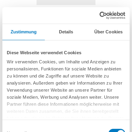
Vorfilterdeckel für POOLSANA Pump
50/75/100
Zustimmung
Details
Über Cookies
Artikel-Nr.:
290290
Diese Webseite verwendet Cookies
35,99 € *
(-28,01% vom UVP)
Wir verwenden Cookies, um Inhalte und Anzeigen zu
UVP:
49,99 € *
personalisieren, Funktionen für soziale Medien anbieten
inkl. gesetzlicher MwSt.
zzgl. Versandkosten; ab 99,- frachtfrei
zu können und die Zugriffe auf unsere Website zu
analysieren. Außerdem geben wir Informationen zu Ihrer
Lieferung in ca. 1-3 Arbeitstagen
Verwendung unserer Website an unsere Partner für
soziale Medien, Werbung und Analysen weiter. Unsere
Mit Innengewinde 1 1/2 Zoll.
Partner führen diese Informationen möglicherweise mit
weiteren Daten zusammen, die Sie ihnen bereitgestellt
haben oder die sie im Rahmen Ihrer Nutzung der Dienste
In den Warenkorb
gesammelt haben.
Einwilligungsauswahl