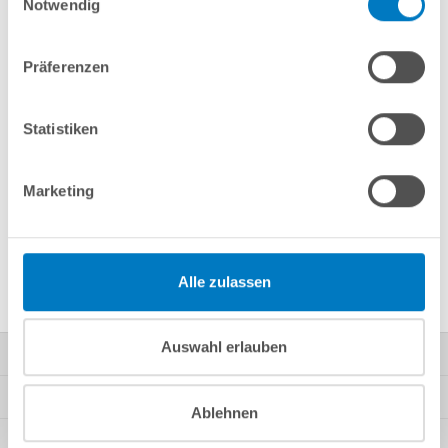
Notwendig
Merken
Vergleichen
Präferenzen
Fragen? Wir helfen Ihnen gerne weiter:
info(at)poolsana.de
Anfrageformular
Statistiken
Marketing
Produktbeschreibung
Herstellerangaben
Alle zulassen
Auswahl erlauben
Kontakt
Mein Konto
Ablehnen
Kundeninformationen