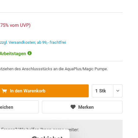
2,75% vom UVP)
.
zzgl. Versandkosten; ab 99,- frachtfrei
 Arbeitstagen
stziehen des Anschlussstücks an die AquaPlus/Magic Pumpe.
In den Warenkorb
Merken
eichen
Fragen? Wir helfen Ihnen gerne weiter: