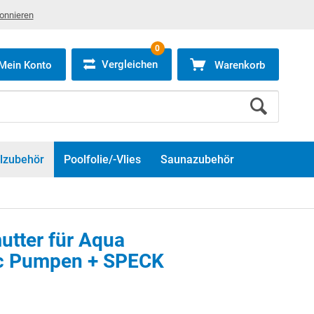
bonnieren
0
Vergleichen
Mein Konto
Warenkorb
lzubehör
Poolfolie/-Vlies
Saunazubehör
utter für Aqua
c Pumpen + SPECK