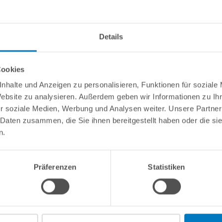
info(
Details
Cookies
 Aqua Plus/Magic Pumpen + SPECK PlusPump"
nhalte und Anzeigen zu personalisieren, Funktionen für soziale
Website zu analysieren. Außerdem geben wir Informationen zu I
an die AquaPlus/Magic Pumpe.
r soziale Medien, Werbung und Analysen weiter. Unsere Partner
 Daten zusammen, die Sie ihnen bereitgestellt haben oder die s
n.
Präferenzen
Statistiken
Kundeninformationen
Rechtliche In
Über POOLSANA
Impressum
Firmengeschichte
AGB / Verbrau
Das POOLSANA-Team
Widerrufsrecht