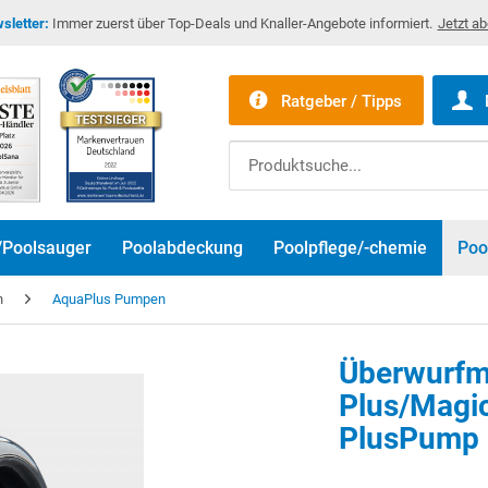
sletter:
Immer zuerst über Top-Deals und Knaller-Angebote informiert.
Jetzt a
Ratgeber / Tipps
/Poolsauger
Poolabdeckung
Poolpflege/-chemie
Poo
n
AquaPlus Pumpen
Überwurfm
Plus/Magi
PlusPump