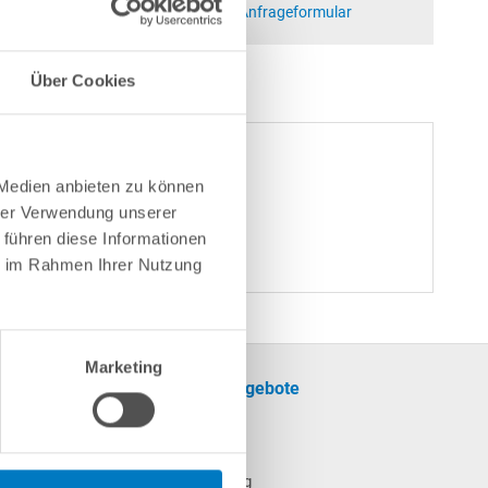
at)poolsana.de
Anfrageformular
Über Cookies
 Medien anbieten zu können
hrer Verwendung unserer
 führen diese Informationen
ie im Rahmen Ihrer Nutzung
Marketing
formationen
Unsere Angebote
SALE
cherinformationen
Pool
Poolheizung