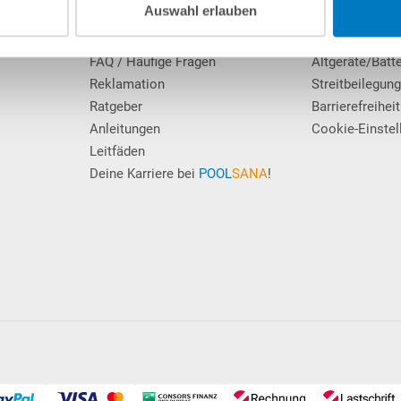
Auswahl erlauben
Erfahrungen unserer Kunden
Datenschutz
Zahlung / Versand
Hinweis Entso
FAQ / Häufige Fragen
Altgeräte/Batt
Reklamation
Streitbeilegun
Ratgeber
Barrierefreiheit
Anleitungen
Cookie-Einstel
Leitfäden
Deine Karriere bei
POOL
SANA
!