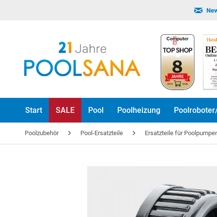
New
Start
SALE
Pool
Poolheizung
Poolroboter
Poolzubehör
Pool-Ersatzteile
Ersatzteile für Poolpumpe