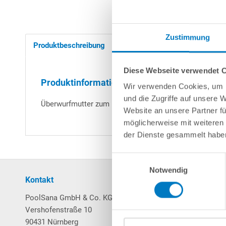
Zustimmung
Produktbeschreibung
Herstellerangaben
Diese Webseite verwendet 
Produktinformationen "Überwurfmutter für
Wir verwenden Cookies, um I
und die Zugriffe auf unsere 
Überwurfmutter zum Festziehen des Anschlussstücks 
Website an unsere Partner fü
möglicherweise mit weiteren
der Dienste gesammelt habe
Einwilligungsauswahl
Notwendig
Kontakt
Mein Konto
PoolSana GmbH & Co. KG
Login / Registrierung
Vershofenstraße 10
Merkzettel
90431 Nürnberg
Warenkorb