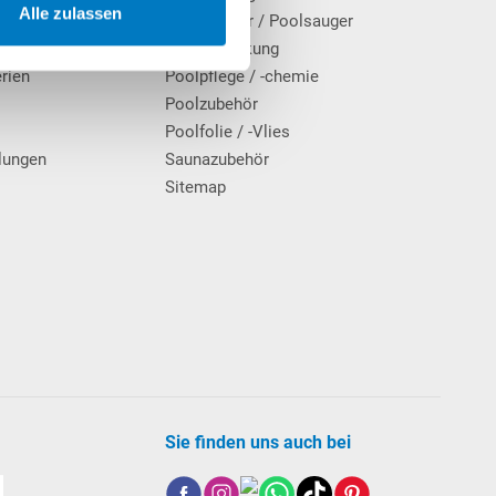
Alle zulassen
Poolroboter / Poolsauger
rgung
Poolabdeckung
erien
Poolpflege / -chemie
g
Poolzubehör
Poolfolie / -Vlies
lungen
Saunazubehör
Sitemap
Sie finden uns auch bei