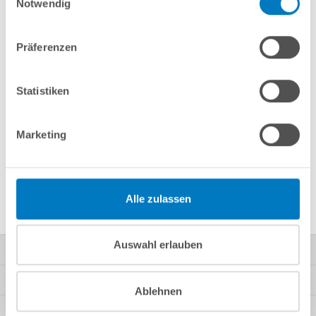
Notwendig
Merken
Vergleichen
Präferenzen
Fragen? Wir helfen Ihnen gerne weiter:
info(at)poolsana.de
Anfrageformular
Statistiken
Marketing
Produktbeschreibung
Herstellerangaben
Alle zulassen
Auswahl erlauben
Kontakt
Mein Konto
Ablehnen
Kundeninformationen