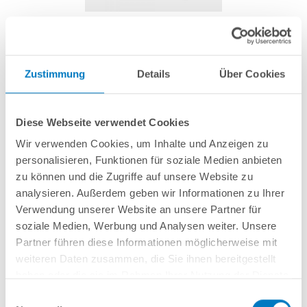
Stift für Handlaufsegment MTH Kunststoff
grau
Zustimmung
Details
Über Cookies
Artikel-Nr.:
271294
Diese Webseite verwendet Cookies
1,49 € *
(-50,17% vom UVP)
Wir verwenden Cookies, um Inhalte und Anzeigen zu
UVP:
2,99 € *
personalisieren, Funktionen für soziale Medien anbieten
inkl. gesetzlicher MwSt.
zzgl. Versandkosten; ab 99,- frachtfrei
zu können und die Zugriffe auf unsere Website zu
analysieren. Außerdem geben wir Informationen zu Ihrer
Lieferung in ca. 1-3 Arbeitstagen
Verwendung unserer Website an unsere Partner für
soziale Medien, Werbung und Analysen weiter. Unsere
Stift für Handlaufsegment MTH Kunststoff grau
Partner führen diese Informationen möglicherweise mit
weiteren Daten zusammen, die Sie ihnen bereitgestellt
haben oder die sie im Rahmen Ihrer Nutzung der Dienste
In den Warenkorb
gesammelt haben.
Einwilligungsauswahl