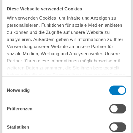
Diese Webseite verwendet Cookies
Wir verwenden Cookies, um Inhalte und Anzeigen zu
personalisieren, Funktionen für soziale Medien anbieten
Original SPECK-Poolpumpe
Made
in
Germany
zu können und die Zugriffe auf unsere Website zu
Drehzahlsteuerung mit variabel regelbaren Drehzahlen zwischen
analysieren. Außerdem geben wir Informationen zu Ihrer
1.000/min und 2.830/min
Verwendung unserer Website an unsere Partner für
TÜV- und GS-geprüft
soziale Medien, Werbung und Analysen weiter. Unsere
Förderleistung: Bis zu 23 m³/h bei 6 mWS
Leistungsaufnahme: Je nach Drehzahl 0,07 kW bis 0,99 kW 230 V 1 N
Partner führen diese Informationen möglicherweise mit
Ideal für Pools bis 90 m³ bzw. Filter mit ca. 75-125 kg Filtermaterial
weiteren Daten zusammen, die Sie ihnen bereitgestellt
haben oder die sie im Rahmen Ihrer Nutzung der Dienste
gesammelt haben.
Einwilligungsauswahl
Notwendig
In den Warenkorb
Präferenzen
Merken
Vergleichen
Statistiken