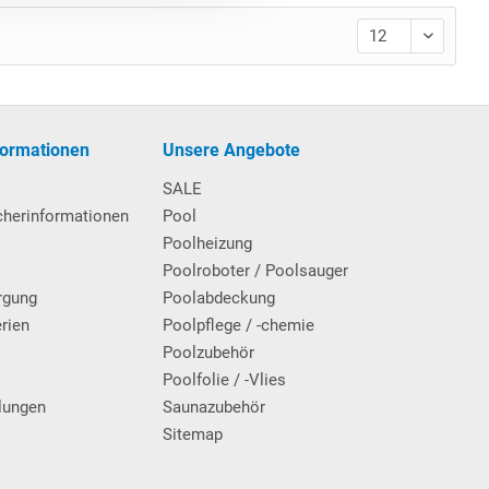
formationen
Unsere Angebote
SALE
cherinformationen
Pool
Poolheizung
Poolroboter / Poolsauger
rgung
Poolabdeckung
erien
Poolpflege / -chemie
g
Poolzubehör
Poolfolie / -Vlies
lungen
Saunazubehör
Sitemap