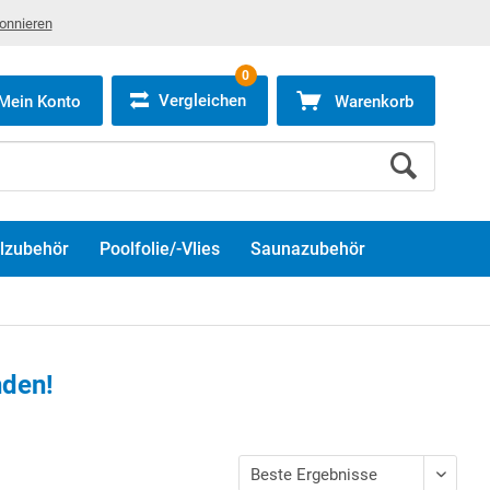
bonnieren
0
Vergleichen
Mein Konto
Warenkorb
lzubehör
Poolfolie/-Vlies
Saunazubehör
nden!