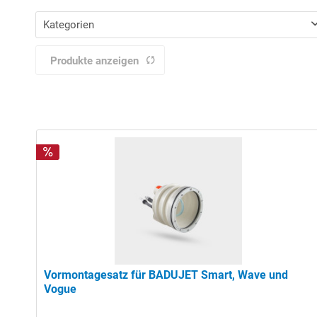
Kategorien
SALE
Produkte anzeigen
Poolzubehör Schnäppchen
Poolzubehör
Gegenstromanlage
Vormontagesatz für BADUJET Smart, Wave und
Vogue