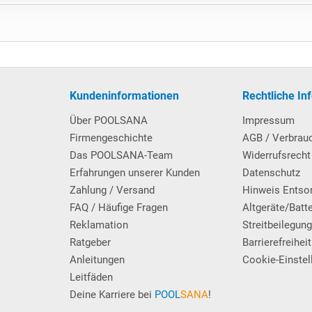
Kundeninformationen
Rechtliche In
Über POOLSANA
Impressum
Firmengeschichte
AGB / Verbrau
Das POOLSANA-Team
Widerrufsrecht
Erfahrungen unserer Kunden
Datenschutz
Zahlung / Versand
Hinweis Entso
FAQ / Häufige Fragen
Altgeräte/Batt
Reklamation
Streitbeilegun
Ratgeber
Barrierefreiheit
Anleitungen
Cookie-Einstel
Leitfäden
Deine Karriere bei
POOL
SANA
!