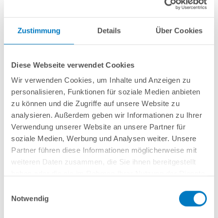
Zustimmung
Details
Über Cookies
5-teilige Schiebe-Überdachung
Rahmenkonstruktion in anthrazit
Diese Webseite verwendet Cookies
Geeignet für Pools mit bspw. 10,00 x 5,00 m
Polycarbonat-Doppelstegplatten mit
10 mm Stärke
Wir verwenden Cookies, um Inhalte und Anzeigen zu
Mit begehbaren Schienen und abschließbarer, frontseitiger Schiebetür
personalisieren, Funktionen für soziale Medien anbieten
Vormontierte Fertigmodule = sehr schnelle und einfache Montage
zu können und die Zugriffe auf unsere Website zu
Außenmaße: 10,76 x 5,85 x 1,81 m
analysieren. Außerdem geben wir Informationen zu Ihrer
Innenmaße: 10,66 x 5,14 x 1,80 m
Verwendung unserer Website an unsere Partner für
soziale Medien, Werbung und Analysen weiter. Unsere
Partner führen diese Informationen möglicherweise mit
In den Warenkorb
weiteren Daten zusammen, die Sie ihnen bereitgestellt
haben oder die sie im Rahmen Ihrer Nutzung der Dienste
Merken
Vergleichen
gesammelt haben.
Einwilligungsauswahl
Notwendig
Fragen? Wir helfen Ihnen gerne weiter: