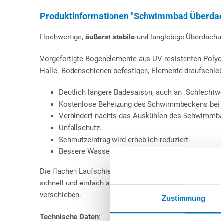
Produktinformationen "Schwimmbad Überdach
Hochwertige,
äußerst stabile
und langlebige Überdachun
Vorgefertigte Bogenelemente aus UV-resistenten Polyc
Halle. Bodenschienen befestigen, Elemente draufschiebe
Deutlich längere Badesaison, auch an "Schlechtwe
Kostenlose Beheizung des Schwimmbeckens bei 
Verhindert nachts das Auskühlen des Schwimmb
Unfallschutz.
Schmutzeintrag wird erheblich reduziert.
Bessere Wasserqualität bei reduziertem Poolche
Die flachen Laufschienen sind aus hochwertigem Alumi
schnell und einfach abnehmen und verfügt über eine abs
verschieben.
Zustimmung
Technische Daten
: