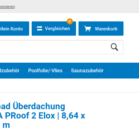
bonnieren
0
Vergleichen
Mein Konto
Warenkorb
lzubehör
Poolfolie/-Vlies
Saunazubehör
ad Überdachung
PRoof 2 Elox | 8,64 x
8 m