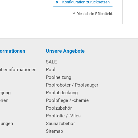
Konfiguration zurücksetzen
** Dies ist ein Pflichtfeld.
formationen
Unsere Angebote
SALE
cherinformationen
Pool
Poolheizung
Poolroboter / Poolsauger
rgung
Poolabdeckung
erien
Poolpflege / -chemie
g
Poolzubehör
Poolfolie / -Vlies
lungen
Saunazubehör
Sitemap