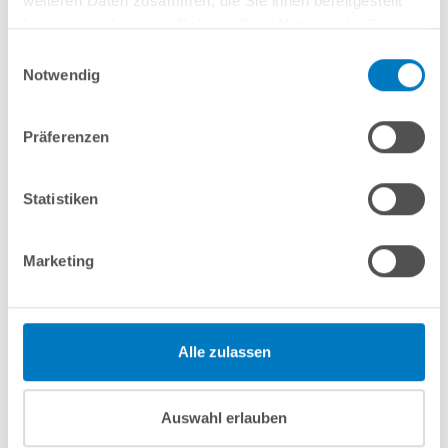
weiteren Daten zusammen, die Sie ihnen bereitgestellt
haben oder die sie im Rahmen Ihrer Nutzung der Dienste
In den Warenkorb
gesammelt haben.
Einwilligungsauswahl
Notwendig
Merken
Vergleichen
Präferenzen
Fragen? Wir helfen Ihnen gerne weiter:
info(at)poolsana.de
Anfrageformular
Statistiken
Marketing
Produktbeschreibung
Herstellerangaben
Alle zulassen
Nützliches/Tipps
Auswahl erlauben