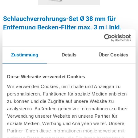
Schlauchverrohrungs-Set Ø 38 mm für
Entfernung Becken-Filter max. 3 m | Inkl.
Absperrhahn-Set
Artikel-Nr.:
280346
Zustimmung
Details
Über Cookies
79,99 € *
(-26,61% vom UVP)
UVP:
109,00 € *
Diese Webseite verwendet Cookies
inkl. gesetzlicher MwSt.
zzgl. Versandkosten; ab 99,- frachtfrei
Wir verwenden Cookies, um Inhalte und Anzeigen zu
Lieferung in ca. 1-3 Arbeitstagen
personalisieren, Funktionen für soziale Medien anbieten
zu können und die Zugriffe auf unsere Website zu
Schlauchset für die oberirdische Verrohrung von Schwimmbecken mit Ø 38
analysieren. Außerdem geben wir Informationen zu Ihrer
mm Anschluss. Inkl. Absperrhähne für das schnelle Unterbinden der
Verwendung unserer Website an unsere Partner für
Wasserzufuhr bei z.B. Wartungsarbeiten. Max. Entfernung Becken-Filter: 3
soziale Medien, Werbung und Analysen weiter. Unsere
m.
Partner führen diese Informationen möglicherweise mit