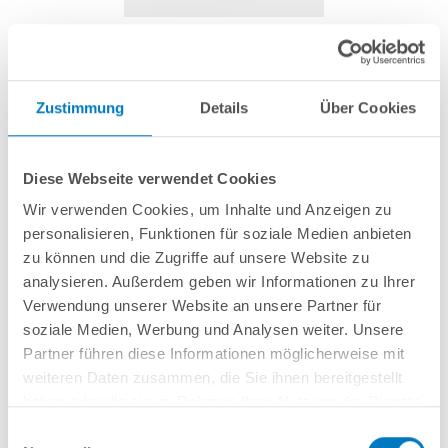
Schlauchschelle 30-45 mm
Zustimmung
Details
Über Cookies
Artikel-Nr.:
280011
Diese Webseite verwendet Cookies
1,59 € *
(-27,4% vom UVP)
Wir verwenden Cookies, um Inhalte und Anzeigen zu
UVP:
2,19 € *
personalisieren, Funktionen für soziale Medien anbieten
inkl. gesetzlicher MwSt.
zzgl. Versandkosten; ab 99,- frachtfrei
zu können und die Zugriffe auf unsere Website zu
analysieren. Außerdem geben wir Informationen zu Ihrer
Lieferung in ca. 1-3 Arbeitstagen
Verwendung unserer Website an unsere Partner für
soziale Medien, Werbung und Analysen weiter. Unsere
Aus V2A Edelstahl, Spannbereich 30 - 45 mm.
Partner führen diese Informationen möglicherweise mit
weiteren Daten zusammen, die Sie ihnen bereitgestellt
haben oder die sie im Rahmen Ihrer Nutzung der Dienste
In den Warenkorb
gesammelt haben.
Einwilligungsauswahl