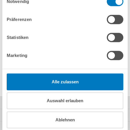
Notwendig
Merken
Vergleichen
Präferenzen
Fragen? Wir helfen Ihnen gerne weiter:
info(at)poolsana.de
Anfrageformular
Statistiken
Marketing
Produktbeschreibung
Herstellerangaben
Alle zulassen
Auswahl erlauben
Kontakt
Mein Konto
Ablehnen
Kundeninformationen