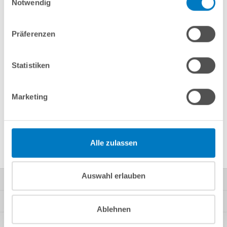
Notwendig
Merken
Vergleichen
Präferenzen
Fragen? Wir helfen Ihnen gerne weiter:
info(at)poolsana.de
Anfrageformular
Statistiken
Marketing
Produktbeschreibung
Herstellerangaben
Alle zulassen
Auswahl erlauben
Kontakt
Mein Konto
Ablehnen
Kundeninformationen