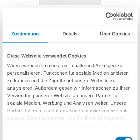
Rohrschelle 50 mm
Zustimmung
Details
Über Cookies
Artikel-Nr.:
280046
Diese Webseite verwendet Cookies
1,99 € *
(-28,67% vom UVP)
Wir verwenden Cookies, um Inhalte und Anzeigen zu
UVP:
2,79 € *
personalisieren, Funktionen für soziale Medien anbieten
inkl. gesetzlicher MwSt.
zzgl. Versandkosten; ab 99,- frachtfrei
zu können und die Zugriffe auf unsere Website zu
analysieren. Außerdem geben wir Informationen zu Ihrer
Lieferung in ca. 1-3 Arbeitstagen
Verwendung unserer Website an unsere Partner für
soziale Medien, Werbung und Analysen weiter. Unsere
Zur Befestigung von PVC-Rohr an Wand.
Partner führen diese Informationen möglicherweise mit
weiteren Daten zusammen, die Sie ihnen bereitgestellt
haben oder die sie im Rahmen Ihrer Nutzung der Dienste
In den Warenkorb
gesammelt haben.
Einwilligungsauswahl