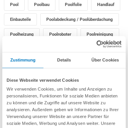
Pool
Poolbau
Poolfolie
Handlauf
Einbauteile
Poolabdeckung / Poolüberdachung
Poolheizung
Poolroboter
Poolreinigung
Poolpflege
Filteranlage / Poolpumpe
Zustimmung
Details
Über Cookies
Poolleiter
Poolbeleuchtung
Gegenstromanlage
Poolzubehör
Diese Webseite verwendet Cookies
Wir verwenden Cookies, um Inhalte und Anzeigen zu
Saunazubehör
personalisieren, Funktionen für soziale Medien anbieten
zu können und die Zugriffe auf unsere Website zu
analysieren. Außerdem geben wir Informationen zu Ihrer
Verwendung unserer Website an unsere Partner für
soziale Medien, Werbung und Analysen weiter. Unsere