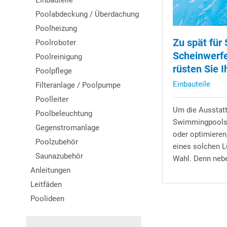
Einbauteile
Poolabdeckung / Überdachung
Poolheizung
Zu spät für
Poolroboter
Scheinwerfe
Poolreinigung
rüsten Sie 
Poolpflege
Einbauteile
Filteranlage / Poolpumpe
Poolleiter
Um die Ausstat
Poolbeleuchtung
Swimmingpools 
Gegenstromanlage
oder optimieren
Poolzubehör
eines solchen L
Saunazubehör
Wahl. Denn nebe
Anleitungen
Leitfäden
Poolideen