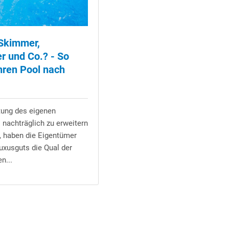
 Skimmer,
r und Co.? - So
Ihren Pool nach
tung des eigenen
nachträglich zu erweitern
, haben die Eigentümer
uxusguts die Qual der
n...