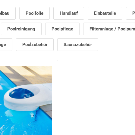
olbau
Poolfolie
Handlauf
Einbauteile
P
Poolreinigung
Poolpflege
Filteranlage / Poolpu
age
Poolzubehör
Saunazubehör