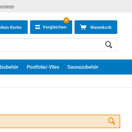
bonnieren
0
Vergleichen
Mein Konto
Warenkorb
lzubehör
Poolfolie/-Vlies
Saunazubehör