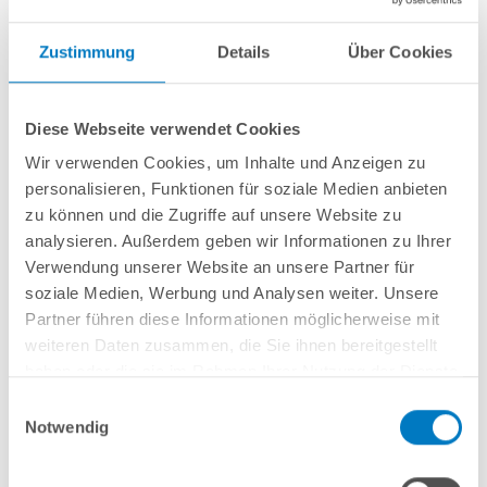
Zustimmung
Details
Über Cookies
Diese Webseite verwendet Cookies
Wir verwenden Cookies, um Inhalte und Anzeigen zu
personalisieren, Funktionen für soziale Medien anbieten
zu können und die Zugriffe auf unsere Website zu
analysieren. Außerdem geben wir Informationen zu Ihrer
Verwendung unserer Website an unsere Partner für
Winter-Poolabdeckungen: so schützen Sie
soziale Medien, Werbung und Analysen weiter. Unsere
Ihre Kinder und Haustiere
Partner führen diese Informationen möglicherweise mit
weiteren Daten zusammen, die Sie ihnen bereitgestellt
Poolabdeckung / Überdachung
haben oder die sie im Rahmen Ihrer Nutzung der Dienste
gesammelt haben.
Einwilligungsauswahl
Der vermutlich wichtigste Schritt während der Pool-
Notwendig
Einwinterung ist die Absicherung des Schwimmbeckens.
Denn trotz erholsamer Momente im eigenen Gartenpool