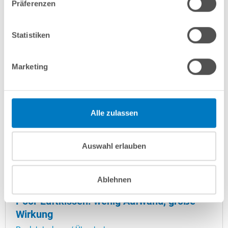
in der...
Präferenzen
Statistiken
Marketing
Alle zulassen
Auswahl erlauben
Ablehnen
Pool-Luftkissen: wenig Aufwand, große
Wirkung