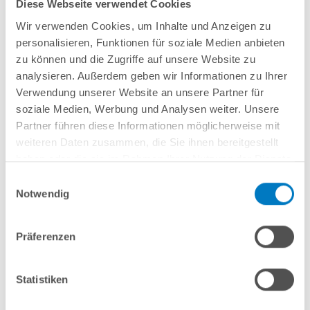
Diese Webseite verwendet Cookies
Wir verwenden Cookies, um Inhalte und Anzeigen zu
personalisieren, Funktionen für soziale Medien anbieten
zu können und die Zugriffe auf unsere Website zu
analysieren. Außerdem geben wir Informationen zu Ihrer
Verwendung unserer Website an unsere Partner für
Anbindungs-Beispiel 1:
Solarsteuerung in Verbindung mit einem 2-Wege-
Motorventil
soziale Medien, Werbung und Analysen weiter. Unsere
Partner führen diese Informationen möglicherweise mit
Bei diesem Beispiel wird das Ventil geöffnet, wenn die
weiteren Daten zusammen, die Sie ihnen bereitgestellt
Solarheizung inaktiv ist. Bei Aktivierung der Heizung schließt
haben oder die sie im Rahmen Ihrer Nutzung der Dienste
sich das Ventil. Es entsteht ein „Zwangsdurchlauf“.
gesammelt haben.
Einwilligungsauswahl
Notwendig
Präferenzen
Statistiken