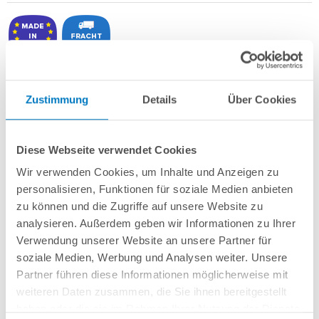
4-teilige Schiebe-Überdachung
Extra flache Ausführung
Zustimmung
Details
Über Cookies
Rahmenkonstruktion in anthrazit
Polycarbonat-Massivplatten 4 mm (Klarglas)
Geeignet für Pools mit bspw. 8,00 x 4,00 m
Diese Webseite verwendet Cookies
Mit begehbaren Schienen und abschließbarer Seitentür (nach oben
verschiebbar; links oder rechts möglich)
Wir verwenden Cookies, um Inhalte und Anzeigen zu
Vormontierte Fertigmodule = sehr schnelle und einfache Montage
personalisieren, Funktionen für soziale Medien anbieten
Außenmaße: 8,64 x 4,95 x 0,89 m
zu können und die Zugriffe auf unsere Website zu
Innenmaße: 8,54 x 4,30 x 0,88 m
analysieren. Außerdem geben wir Informationen zu Ihrer
Verwendung unserer Website an unsere Partner für
soziale Medien, Werbung und Analysen weiter. Unsere
Auswahl Schiebetür-Seite:
Partner führen diese Informationen möglicherweise mit
weiteren Daten zusammen, die Sie ihnen bereitgestellt
haben oder die sie im Rahmen Ihrer Nutzung der Dienste