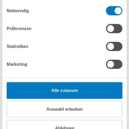
gesammelt haben.
Einwilligungsauswahl
In den Warenkorb
Notwendig
Merken
Vergleichen
Präferenzen
Fragen? Wir helfen Ihnen gerne weiter:
Statistiken
info(at)poolsana.de
Anfrageformular
Marketing
Produktbeschreibung
Alle zulassen
Anleitungen/Datenblätter
Auswahl erlauben
Herstellerangaben
Ablehnen