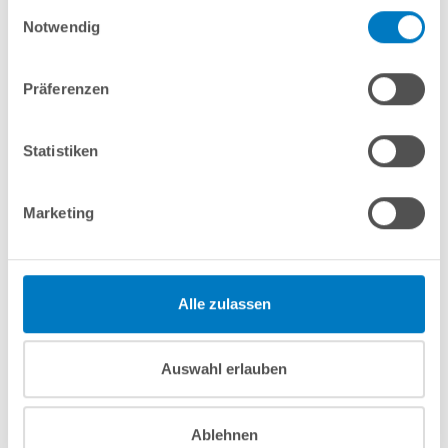
In den Warenkorb
Einwilligungsauswahl
Notwendig
Merken
Vergleichen
Präferenzen
Fragen? Wir helfen Ihnen gerne weiter:
Statistiken
info(at)poolsana.de
Anfrageformular
Marketing
Produktbeschreibung
Alle zulassen
Anleitungen/Datenblätter
Auswahl erlauben
Herstellerangaben
Ablehnen