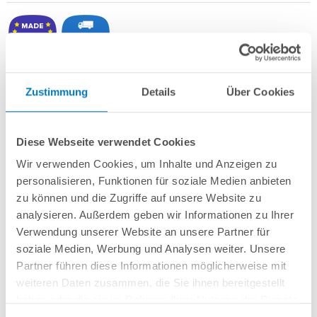
3-teilige Schiebe-Überdachung
Zustimmung
Details
Über Cookies
Extra flache Ausführung
Polycarbonat-Massivplatten 4 mm (Klarglas)
Geeignet für Pools mit bspw. 6,00 x 3,20 m
Mit begehbaren Schienen und abschließbarer Seitentür (nach oben
Diese Webseite verwendet Cookies
verschiebbar; links oder rechts möglich)
Wir verwenden Cookies, um Inhalte und Anzeigen zu
Vormontierte Fertigmodule = sehr schnelle und einfache Montage
personalisieren, Funktionen für soziale Medien anbieten
Außenmaße: 6,52 x 4,40 x 0,81 m
Innenmaße: 6,42 x 3,90 x 0,80 m
zu können und die Zugriffe auf unsere Website zu
analysieren. Außerdem geben wir Informationen zu Ihrer
Verwendung unserer Website an unsere Partner für
Auswahl Schiebetür-Seite:
soziale Medien, Werbung und Analysen weiter. Unsere
Partner führen diese Informationen möglicherweise mit
weiteren Daten zusammen, die Sie ihnen bereitgestellt
haben oder die sie im Rahmen Ihrer Nutzung der Dienste
gesammelt haben.