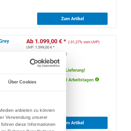
Zum Artikel
Ab 1.099,00 € *
 Grey
(-31,27% vom UVP)
UVP:
1.599,00 € *
Inhalt
39 m²
(
28,18 €
/ 1 m²)
Artikel-Nr.:
281887
Versandkostenfreie Lieferung!
rk
; mit
Lieferung in ca. 5-10 Arbeitstagen
Über Cookies
 Medien anbieten zu können
hrer Verwendung unserer
Zum Artikel
 führen diese Informationen