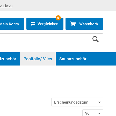
bonnieren
0
Vergleichen
Mein Konto
Warenkorb
lzubehör
Poolfolie/-Vlies
Saunazubehör