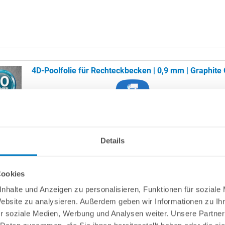
4D-Poolfolie für Rechteckbecken | 0,9 mm | Graphite
Geprägte
4D-Poolfolie aus beständigem PVC; Anthrazit;
0,9 mm sta
angeschweißter Keilbiese.
Details
Empfohlene Wassertemperatur: max. 32 °C
Cookies
nhalte und Anzeigen zu personalisieren, Funktionen für soziale
Website zu analysieren. Außerdem geben wir Informationen zu I
r soziale Medien, Werbung und Analysen weiter. Unsere Partner