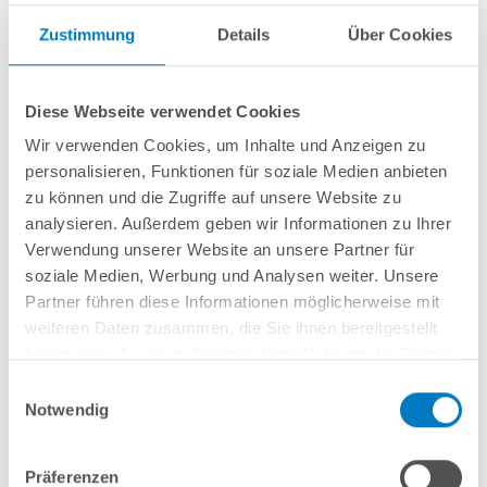
Zustimmung
Details
Über Cookies
Diese Webseite verwendet Cookies
Wir verwenden Cookies, um Inhalte und Anzeigen zu
Aufblasbare Winterabdeckung
Made
in
Germany
für Ihren Rundpool
Beidseitig aus extrem reißfester, mit
PVC beschichteter Polyesterplane
personalisieren, Funktionen für soziale Medien anbieten
mit einem Gewicht von
jeweils 580 g/m²
zu können und die Zugriffe auf unsere Website zu
Ein- und Auslassventil mit Ventileinlassadapter zum Anschluss an ein
analysieren. Außerdem geben wir Informationen zu Ihrer
Gebläse
Verwendung unserer Website an unsere Partner für
Am Rand eingearbeitete Ösen (Abstand ca. alle 60 cm) zur Anbringung
soziale Medien, Werbung und Analysen weiter. Unsere
eines Zugseils
Inkl. robustem, 6 mm starkem Gummizugseil
Partner führen diese Informationen möglicherweise mit
weiteren Daten zusammen, die Sie ihnen bereitgestellt
haben oder die sie im Rahmen Ihrer Nutzung der Dienste
Durchmesser:
gesammelt haben.
Einwilligungsauswahl
Notwendig
Präferenzen
In den Warenkorb