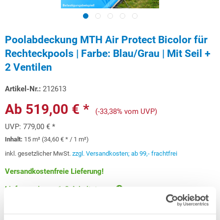
Poolabdeckung MTH Air Protect Bicolor für
Rechteckpools | Farbe: Blau/Grau | Mit Seil +
2 Ventilen
Artikel-Nr.:
212613
Ab 519,00 € *
(-33,38% vom UVP)
UVP:
779,00 € *
Inhalt:
15 m² (34,60 € * / 1 m²)
inkl. gesetzlicher MwSt.
zzgl. Versandkosten; ab 99,- frachtfrei
Versandkostenfreie Lieferung!
Lieferung in ca. 1-3 Arbeitstagen
Schon ab 15,50 € monatlich
finanzieren