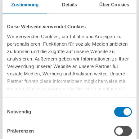
Weitere Informationen
Zustimmung
Details
Über Cookies
Diese Webseite verwendet Cookies
Wir verwenden Cookies, um Inhalte und Anzeigen zu
personalisieren, Funktionen für soziale Medien anbieten
Aufblasbare Winterabdeckung
Made
in
Germany
für Ihren Rechteckpool
zu können und die Zugriffe auf unsere Website zu
In vielen Größen verfügbar
Beidseitig
aus extrem reißfester, mit
PVC beschichteter Polyesterplane
analysieren. Außerdem geben wir Informationen zu Ihrer
mit einem Gewicht von
jeweils 580 g/m²
Verwendung unserer Website an unsere Partner für
Bicolor-Ausführung
: Eine Seite blau, eine Seite grau
soziale Medien, Werbung und Analysen weiter. Unsere
2 Ein- und Auslassventile (1 pro Seite) mit 1 Ventileinlassadapter zum
Partner führen diese Informationen möglicherweise mit
Anschluss an ein Gebläse
weiteren Daten zusammen, die Sie ihnen bereitgestellt
Am Rand eingearbeitete Ösen (Abstand ca. alle 60 cm)
Inkl. robustem, 6 mm starkem Gummizugseil
haben oder die sie im Rahmen Ihrer Nutzung der Dienste
gesammelt haben.
Einwilligungsauswahl
Notwendig
Beckengrößen Rechteck:
Präferenzen