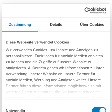
Zustimmung
Details
Über Cookies
Diese Webseite verwendet Cookies
Wir verwenden Cookies, um Inhalte und Anzeigen zu
Ovalpool PS SQ 5,25 x 3,20 x 1,50 m | Alu-Handlauf | 4D-
personalisieren, Funktionen für soziale Medien anbieten
Folie grün 0,9 mm | PROFI-Set
zu können und die Zugriffe auf unsere Website zu
analysieren. Außerdem geben wir Informationen zu Ihrer
Kurzbeschreibung
Verwendung unserer Website an unsere Partner für
soziale Medien, Werbung und Analysen weiter. Unsere
2.599,00 € *
(-43,49% vom UVP)
Partner führen diese Informationen möglicherweise mit
UVP:
4.599,00 € *
weiteren Daten zusammen, die Sie ihnen bereitgestellt
Artikel-Nr.:
107207
haben oder die sie im Rahmen Ihrer Nutzung der Dienste
gesammelt haben.
Versandkostenfreie Lieferung!
Einwilligungsauswahl
Notwendig