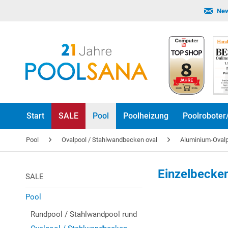
New
Start
SALE
Pool
Poolheizung
Poolroboter
Pool
Ovalpool / Stahlwandbecken oval
Aluminium-Oval
Einzelbecke
SALE
Pool
Rundpool / Stahlwandpool rund