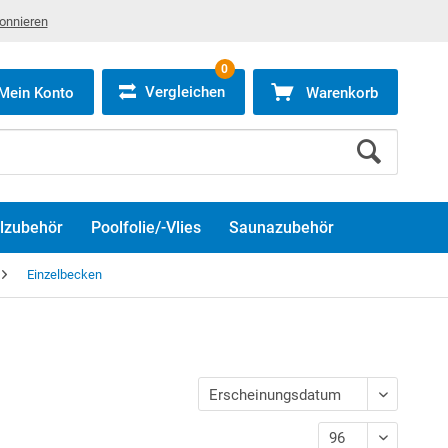
bonnieren
0
Vergleichen
Mein Konto
Warenkorb
lzubehör
Poolfolie/-Vlies
Saunazubehör
Einzelbecken