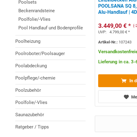
Poolsets
POOLSANA SQ 8,00
Beckenrandsteine
Alu-Handlauf | 4
Poolfolie/-Vlies
3.449,00 € *
(
Pool Handlauf und Bodenprofile
UVP:
4.799,00 € *
Poolheizung
Artikel-Nr.:
107243
Versandkostenfreie
Poolroboter/Poolsauger
Lieferung in ca. 3
Poolabdeckung
Poolpflege/-chemie
In 
Poolzubehör
Me
Poolfolie/-Vlies
Saunazubehör
Ratgeber / Tipps