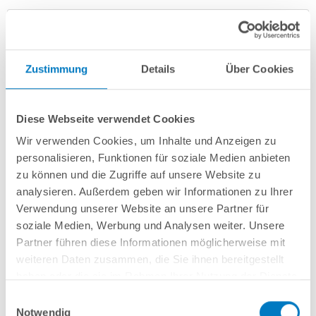
Zustimmung
Details
Über Cookies
Diese Webseite verwendet Cookies
Wir verwenden Cookies, um Inhalte und Anzeigen zu
Aluwand-Ovalpool PS HQ 6,00 x 3,20 x 1,50 m | Alu-
personalisieren, Funktionen für soziale Medien anbieten
Handlauf | sandfarbene Folie 0,8 mm | PLUS-Set
zu können und die Zugriffe auf unsere Website zu
analysieren. Außerdem geben wir Informationen zu Ihrer
Kurzbeschreibung
Verwendung unserer Website an unsere Partner für
soziale Medien, Werbung und Analysen weiter. Unsere
3.149,00 € *
(-26,75% vom UVP)
Partner führen diese Informationen möglicherweise mit
UVP:
4.299,00 € *
weiteren Daten zusammen, die Sie ihnen bereitgestellt
Artikel-Nr.:
107629
haben oder die sie im Rahmen Ihrer Nutzung der Dienste
gesammelt haben.
Versandkostenfreie Lieferung!
Einwilligungsauswahl
Notwendig