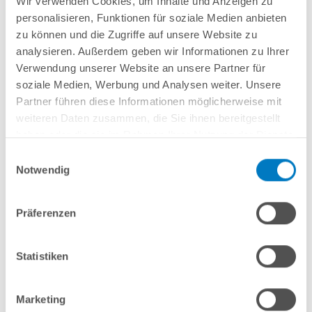
Wir verwenden Cookies, um Inhalte und Anzeigen zu
Lieferung in ca. 3-6 Arbeitstagen
personalisieren, Funktionen für soziale Medien anbieten
zu können und die Zugriffe auf unsere Website zu
In den Warenkorb
analysieren. Außerdem geben wir Informationen zu Ihrer
Verwendung unserer Website an unsere Partner für
soziale Medien, Werbung und Analysen weiter. Unsere
Partner führen diese Informationen möglicherweise mit
weiteren Daten zusammen, die Sie ihnen bereitgestellt
haben oder die sie im Rahmen Ihrer Nutzung der Dienste
gesammelt haben.
Einwilligungsauswahl
Notwendig
Präferenzen
Stahlwand-Achtformpool PS HQ 5,25 x 3,20 x 1,20 m |
Folie grau | PLUS-Set | Teil-/Kompletteinbau
Statistiken
Kurzbeschreibung
2.199,00 € *
Marketing
(-35,3% vom UVP)
UVP:
3.399,00 € *