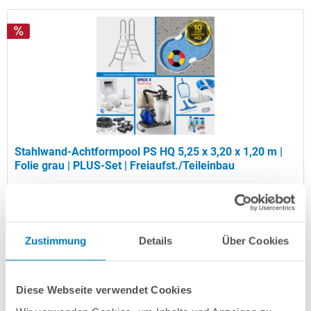
Stahlwand-Achtformpool PS HQ 5,25 x 3,20 x 1,20 m |
Folie grau | PLUS-Set | Freiaufst./Teileinbau
Kurzbeschreibung
2.249,00 € *
(-35,72% vom UVP)
Zustimmung
Details
Über Cookies
UVP:
3.499,00 € *
Artikel-Nr.:
106787
Diese Webseite verwendet Cookies
Versandkostenfreie Lieferung!