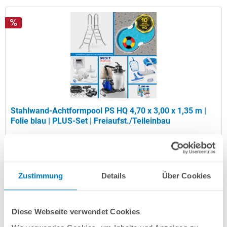
Stahlwand-Achtformpool PS HQ 4,70 x 3,00 x 1,35 m |
Folie blau | PLUS-Set | Freiaufst./Teileinbau
Kurzbeschreibung
2.449,00 € *
(-35,54% vom UVP)
Zustimmung
Details
Über Cookies
UVP:
3.799,00 € *
Artikel-Nr.:
106755
Diese Webseite verwendet Cookies
Versandkostenfreie Lieferung!