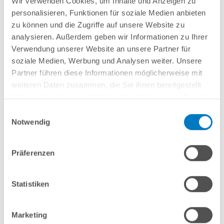
Wir verwenden Cookies, um Inhalte und Anzeigen zu
Lieferung in ca. 3-6 Arbeitstagen
personalisieren, Funktionen für soziale Medien anbieten
zu können und die Zugriffe auf unsere Website zu
In den Warenkorb
analysieren. Außerdem geben wir Informationen zu Ihrer
Verwendung unserer Website an unsere Partner für
soziale Medien, Werbung und Analysen weiter. Unsere
Partner führen diese Informationen möglicherweise mit
weiteren Daten zusammen, die Sie ihnen bereitgestellt
haben oder die sie im Rahmen Ihrer Nutzung der Dienste
gesammelt haben.
Einwilligungsauswahl
Notwendig
Präferenzen
Stahlwand-Achtformpool PS HQ 4,70 x 3,00 x 1,35 m |
Folie blau | PLUS-Set | Teil-/Kompletteinbau
Statistiken
Kurzbeschreibung
2.349,00 € *
Marketing
(-36,5% vom UVP)
UVP:
3.699,00 € *