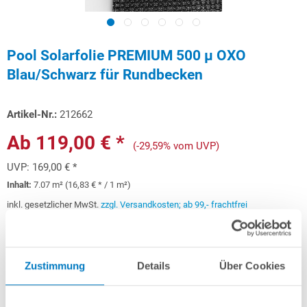
Pool Solarfolie PREMIUM 500 µ OXO
Blau/Schwarz für Rundbecken
Artikel-Nr.:
212662
Ab 119,00 € *
(-29,59% vom UVP)
UVP:
169,00 € *
Inhalt:
7.07 m² (16,83 € * / 1 m²)
inkl. gesetzlicher MwSt.
zzgl. Versandkosten; ab 99,- frachtfrei
Versandkostenfreie Lieferung!
Lieferung in ca. 5-10 Arbeitstagen
Zustimmung
Details
Über Cookies
Schon ab 10,17 € monatlich
finanzieren
Weitere Informationen