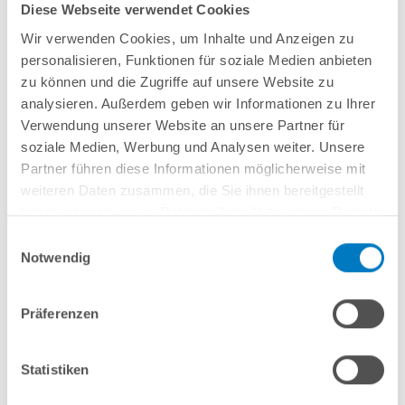
Diese Webseite verwendet Cookies
Wir verwenden Cookies, um Inhalte und Anzeigen zu
personalisieren, Funktionen für soziale Medien anbieten
zu können und die Zugriffe auf unsere Website zu
analysieren. Außerdem geben wir Informationen zu Ihrer
Pool Solarfolie in der Stärke 500 µ aus Polyethylen mit
OXO-Luftblasen
für
Verwendung unserer Website an unsere Partner für
Rundbecken.
soziale Medien, Werbung und Analysen weiter. Unsere
Oberseite blau, Unterseite schwarz.
Partner führen diese Informationen möglicherweise mit
Die Poolabdeckung ist auf die Beckenform und das jeweilige Beckenmaß
weiteren Daten zusammen, die Sie ihnen bereitgestellt
fertig zugeschnitten und konfektioniert.
haben oder die sie im Rahmen Ihrer Nutzung der Dienste
gesammelt haben.
Einwilligungsauswahl
Durchmesser:
Notwendig
Präferenzen
In den Warenkorb
Statistiken
Merken
Vergleichen