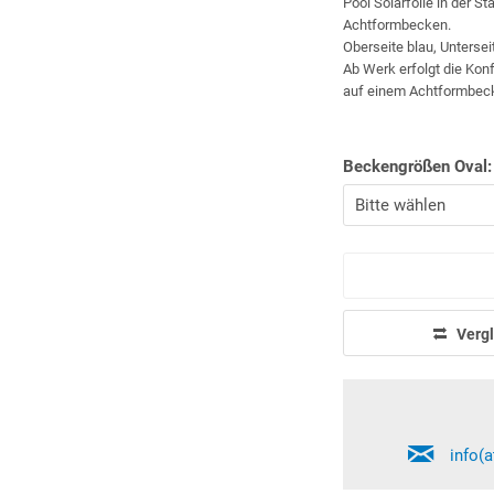
Pool Solarfolie in der S
Achtformbecken.
Oberseite blau, Unterse
Ab Werk erfolgt die Kon
auf einem Achtformbecke
Beckengrößen Oval:
Vergl
info(