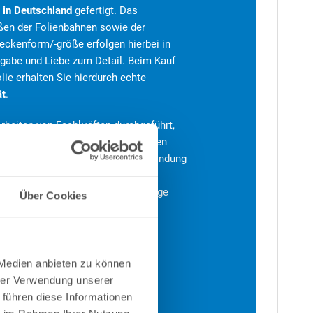
s
in Deutschland
gefertigt. Das
n der Folienbahnen sowie der
Beckenform/-größe erfolgen hierbei in
ngabe und Liebe zum Detail. Beim Kauf
lie erhalten Sie hierdurch echte
ät
.
rbeiten von Fachkräften durchgeführt,
zehntelange Erfahrungen zurückgreifen
mmierte Markenname
MTH
in Verbindung
-Technologie
versprechen hierbei
t-Qualität, die Ihnen möglichst lange
Über Cookies
rd.
 Medien anbieten zu können
hrer Verwendung unserer
 führen diese Informationen