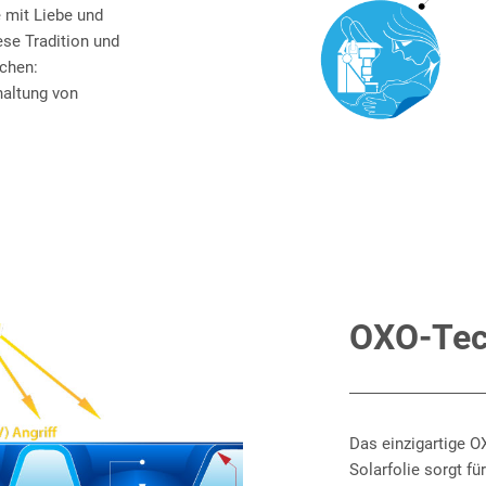
e mit Liebe und
ese Tradition und
echen:
haltung von
OXO-Tec
Das einzigartige 
Solarfolie sorgt fü