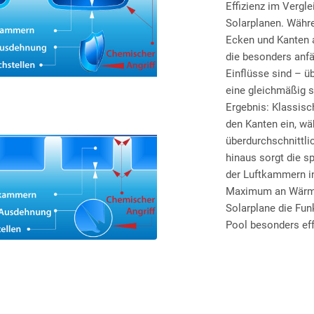
Effizienz im Vergl
Solarplanen. Währe
Ecken und Kanten 
die besonders anfä
Einflüsse sind – 
eine gleichmäßig 
Ergebnis: Klassisc
den Kanten ein, wä
überdurchschnittl
hinaus sorgt die s
der Luftkammern in
Maximum an Wärmes
Solarplane die Fu
Pool besonders eff