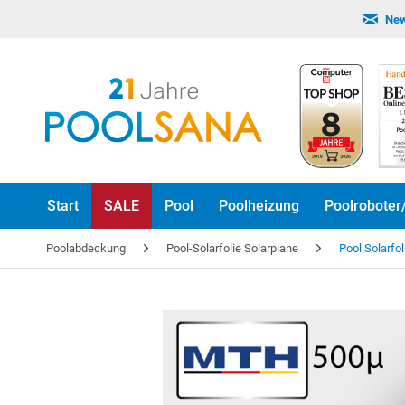
New
Start
SALE
Pool
Poolheizung
Poolroboter
Poolabdeckung
Pool-Solarfolie Solarplane
Pool Solarf