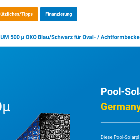
ützliches/Tipps
Finanzierung
IUM 500 µ OXO Blau/Schwarz für Oval- / Achtformbecke
Pool-Sol
German
Diese Pool-Solarpl