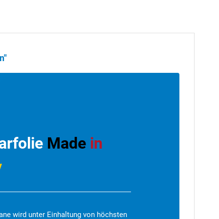
n"
arfolie
Made
in
y
ane wird unter Einhaltung von höchsten