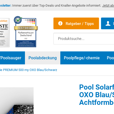
sletter:
Immer zuerst über Top-Deals und Knaller-Angebote informiert.
Jetzt a
Ratgeber / Tipps
/Poolsauger
Poolabdeckung
Poolpflege/-chemie
Poo
olie PREMIUM 500 my OXO Blau/Schwarz
Pool Sola
OXO Blau/S
Bitte akzeptier
Achtformb