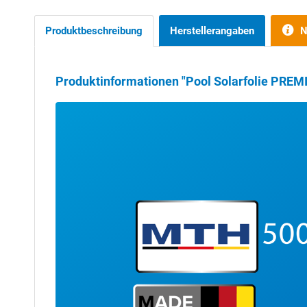
Produktbeschreibung
Herstellerangaben
N
Produktinformationen "Pool Solarfolie PREM