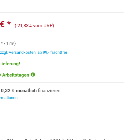
€ *
(-21,83% vom UVP)
 * / 1 m²)
.
zzgl. Versandkosten; ab 99,- frachtfrei
Lieferung!
10 Arbeitstagen
10,32 € monatlich
finanzieren
ormationen