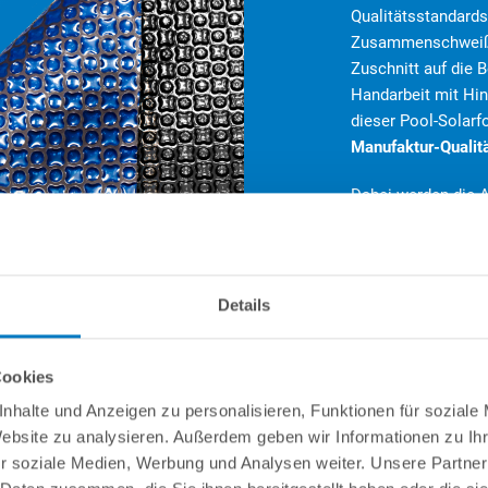
Qualitätsstandard
Zusammenschweiße
Zuschnitt auf die 
Handarbeit mit Hi
dieser Pool-Solarfo
Manufaktur-Qualit
Dabei werden die A
die teils auf jahr
können. Der reno
mit der neuen
OXO
einzigartige Produk
Details
Freude bereiten wi
Cookies
nhalte und Anzeigen zu personalisieren, Funktionen für soziale
Website zu analysieren. Außerdem geben wir Informationen zu I
r soziale Medien, Werbung und Analysen weiter. Unsere Partner