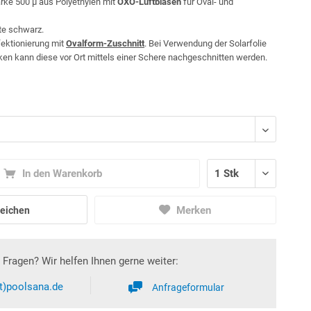
tärke 500 µ aus Polyethylen mit
OXO-Luftblasen
für Oval- und
ite schwarz.
fektionierung mit
Ovalform-Zuschnitt
. Bei Verwendung der Solarfolie
n kann diese vor Ort mittels einer Schere nachgeschnitten werden.
In den Warenkorb
Merken
eichen
Fragen? Wir helfen Ihnen gerne weiter:
at)poolsana.de
Anfrageformular