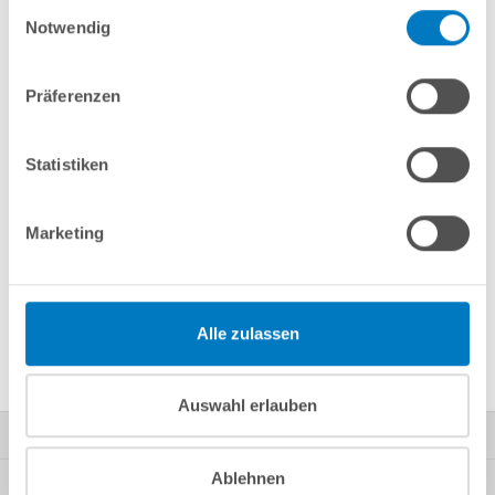
Einwilligungsauswahl
Notwendig
Merken
Vergleichen
Präferenzen
Fragen? Wir helfen Ihnen gerne weiter:
Statistiken
info(at)poolsana.de
Anfrageformular
Marketing
Produktbeschreibung
Alle zulassen
Herstellerangaben
Auswahl erlauben
Kontakt
Ablehnen
Mein Konto