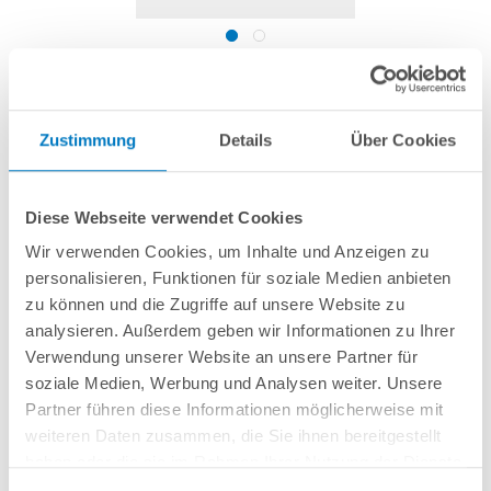
Paar Leiter-Puffer für Einstiegsleiter (Astral)
Zustimmung
Details
Über Cookies
Artikel-Nr.:
223170
Diese Webseite verwendet Cookies
12,99 € *
(-18,76% vom UVP)
Wir verwenden Cookies, um Inhalte und Anzeigen zu
UVP:
15,99 € *
personalisieren, Funktionen für soziale Medien anbieten
inkl. gesetzlicher MwSt.
zzgl. Versandkosten; ab 99,- frachtfrei
zu können und die Zugriffe auf unsere Website zu
analysieren. Außerdem geben wir Informationen zu Ihrer
Lieferung in ca. 1-3 Arbeitstagen
Verwendung unserer Website an unsere Partner für
soziale Medien, Werbung und Analysen weiter. Unsere
2 Leiter-Puffer aus Kunststoff für Astral Leitern bzw. für solche mit 43 mm
Partner führen diese Informationen möglicherweise mit
Holmdurchmesser.
weiteren Daten zusammen, die Sie ihnen bereitgestellt
haben oder die sie im Rahmen Ihrer Nutzung der Dienste
In den Warenkorb
gesammelt haben.