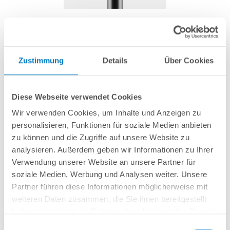
O-Ring für Standrohr (Ventil) Ø 50 x 2,5 mm
Zustimmung
Details
Über Cookies
Artikel-Nr.:
290555
5,99 € *
Diese Webseite verwendet Cookies
(-14,31% vom UVP)
Wir verwenden Cookies, um Inhalte und Anzeigen zu
UVP:
6,99 € *
personalisieren, Funktionen für soziale Medien anbieten
inkl. gesetzlicher MwSt.
zzgl. Versandkosten; ab 99,- frachtfrei
zu können und die Zugriffe auf unsere Website zu
Lieferung in ca. 1-3 Arbeitstagen
analysieren. Außerdem geben wir Informationen zu Ihrer
Verwendung unserer Website an unsere Partner für
Die O-Ring-Dichtung wird in die hierfür vorgesehene Nut im Ventilinneren
soziale Medien, Werbung und Analysen weiter. Unsere
gelegt und dichtet den Übergang zwischen Steigrohr und Ventil ab.
Partner führen diese Informationen möglicherweise mit
weiteren Daten zusammen, die Sie ihnen bereitgestellt
haben oder die sie im Rahmen Ihrer Nutzung der Dienste
In den Warenkorb
gesammelt haben.
Einwilligungsauswahl