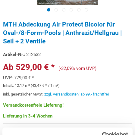
MTH Abdeckung Air Protect Bicolor für
Oval-/8-Form-Pools | Anthrazit/Hellgrau |
Seil + 2 Ventile
Artikel-Nr.:
212632
Ab 529,00 € *
(-32,09% vom UVP)
UVP:
779,00 € *
Inhalt:
12.17 m² (43,47 € * / 1 m²)
inkl. gesetzlicher MwSt.
zzgl. Versandkosten; ab 99,- frachtfrei
Versandkostenfreie Lieferung!
Lieferung in 3-4 Wochen
Schon ab 15,80 € monatlich
finanzieren