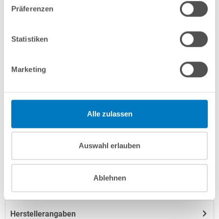
Präferenzen
In den Warenkorb
Statistiken
Merken
Vergleichen
Marketing
Fragen? Wir helfen Ihnen gerne weiter:
info(at)poolsana.de
Anfrageformular
Alle zulassen
Auswahl erlauben
Produktbeschreibung
Ablehnen
Anleitungen/Datenblätter
Herstellerangaben