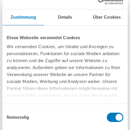
Weitere Informationen
Zustimmung
Details
Über Cookies
Diese Webseite verwendet Cookies
Aufblasbare Winterabdeckung
Made
in
Germany
für Ihren Oval- bzw.
Wir verwenden Cookies, um Inhalte und Anzeigen zu
Achtformpool (
Zuschnitt stets oval!
)
personalisieren, Funktionen für soziale Medien anbieten
In vielen Größen verfügbar
Beidseitig
aus extrem reißfester, mit
PVC beschichteter Polyesterplane
zu können und die Zugriffe auf unsere Website zu
mit einem Gewicht von
jeweils 580 g/m²
analysieren. Außerdem geben wir Informationen zu Ihrer
Bicolor-Ausführung
: Eine Seite anthrazit, eine Seite hellgrau
Verwendung unserer Website an unsere Partner für
2 Ein- und Auslassventile (1 pro Seite) mit 1 Ventileinlassadapter zum
soziale Medien, Werbung und Analysen weiter. Unsere
Anschluss an ein Gebläse
Partner führen diese Informationen möglicherweise mit
Am Rand eingearbeitete Ösen (Abstand ca. alle 60 cm)
Inkl. robustem, 6 mm starkem Gummizugseil
weiteren Daten zusammen, die Sie ihnen bereitgestellt
haben oder die sie im Rahmen Ihrer Nutzung der Dienste
gesammelt haben.
Einwilligungsauswahl
Beckengröße:
Notwendig