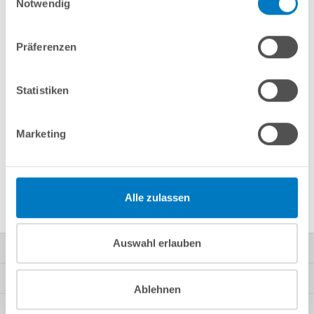
Notwendig
Merken
Vergleichen
Präferenzen
Fragen? Wir helfen Ihnen gerne weiter:
info(at)poolsana.de
Anfrageformular
Statistiken
Marketing
Produktbeschreibung
Herstellerangaben
Alle zulassen
Auswahl erlauben
Kontakt
Mein Konto
Ablehnen
Kundeninformationen