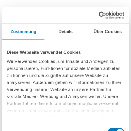
Knie für PS-Absorber Anschluss 2017 Nr. 2.1
Zustimmung
Details
Über Cookies
Artikel-Nr.:
290361
Diese Webseite verwendet Cookies
8,99 € *
(-30,79% vom UVP)
Wir verwenden Cookies, um Inhalte und Anzeigen zu
UVP:
12,99 € *
personalisieren, Funktionen für soziale Medien anbieten
inkl. gesetzlicher MwSt.
zzgl. Versandkosten; ab 99,- frachtfrei
zu können und die Zugriffe auf unsere Website zu
analysieren. Außerdem geben wir Informationen zu Ihrer
Lieferung in ca. 1-3 Arbeitstagen
Verwendung unserer Website an unsere Partner für
soziale Medien, Werbung und Analysen weiter. Unsere
Knie für PS-Absorber Anschluss 2017 Nr. 2.1
Partner führen diese Informationen möglicherweise mit
weiteren Daten zusammen, die Sie ihnen bereitgestellt
haben oder die sie im Rahmen Ihrer Nutzung der Dienste
In den Warenkorb
gesammelt haben.
Einwilligungsauswahl