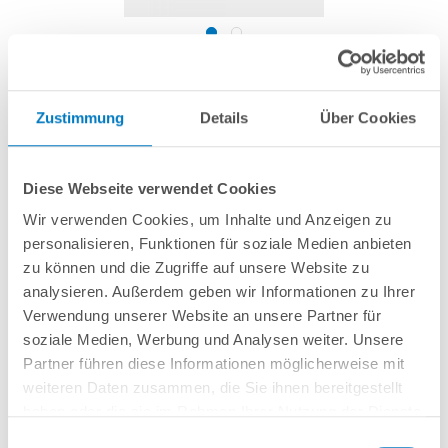
Klarsicht-Vorfilterdeckel für AquaPlus
Pumpen / SPECK PlusPump
Zustimmung
Details
Über Cookies
Artikel-Nr.:
290058
Diese Webseite verwendet Cookies
25,99 € *
(-27,79% vom UVP)
Wir verwenden Cookies, um Inhalte und Anzeigen zu
UVP:
35,99 € *
personalisieren, Funktionen für soziale Medien anbieten
zu können und die Zugriffe auf unsere Website zu
inkl. gesetzlicher MwSt.
zzgl. Versandkosten; ab 99,- frachtfrei
analysieren. Außerdem geben wir Informationen zu Ihrer
Lieferung in ca. 1-3 Arbeitstagen
Verwendung unserer Website an unsere Partner für
soziale Medien, Werbung und Analysen weiter. Unsere
Klarsicht-Vorfilterdeckel, passend für alle AquaPlus Pumpen.
Partner führen diese Informationen möglicherweise mit
weiteren Daten zusammen, die Sie ihnen bereitgestellt
haben oder die sie im Rahmen Ihrer Nutzung der Dienste
In den Warenkorb
gesammelt haben.
Einwilligungsauswahl