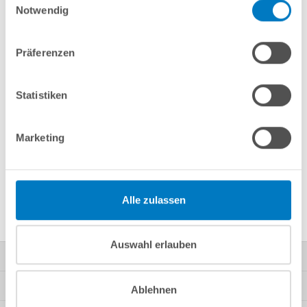
Notwendig
Merken
Vergleichen
Präferenzen
Fragen? Wir helfen Ihnen gerne weiter:
Statistiken
info(at)poolsana.de
Anfrageformular
Marketing
Produktbeschreibung
Alle zulassen
Herstellerangaben
Auswahl erlauben
Kontakt
Mein Konto
Ablehnen