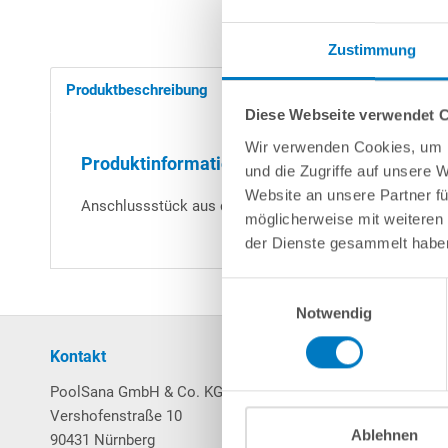
Zustimmung
Produktbeschreibung
Herstellerangaben
Diese Webseite verwendet 
Wir verwenden Cookies, um I
Produktinformationen "Klarsicht-Klebemuf
und die Zugriffe auf unsere 
Website an unsere Partner fü
Anschlussstück aus durchsichtigem Kunststoff. Zum V
möglicherweise mit weiteren
der Dienste gesammelt habe
Einwilligungsauswahl
Notwendig
Kontakt
Mein Konto
PoolSana GmbH & Co. KG
Login / Registrierung
Vershofenstraße 10
Merkzettel
Ablehnen
90431 Nürnberg
Warenkorb