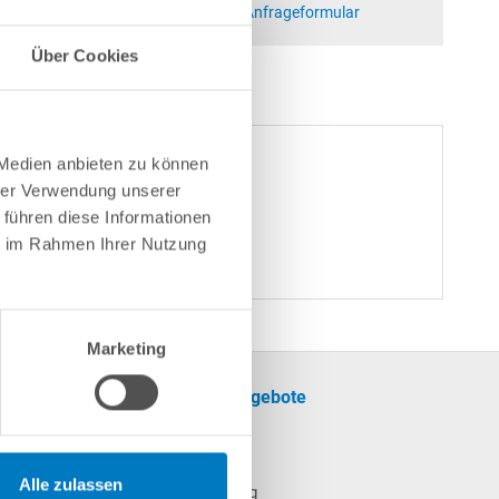
at)poolsana.de
Anfrageformular
Über Cookies
 Medien anbieten zu können
 W"
hrer Verwendung unserer
 führen diese Informationen
ie im Rahmen Ihrer Nutzung
Marketing
formationen
Unsere Angebote
SALE
cherinformationen
Pool
Alle zulassen
Poolheizung