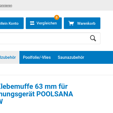
bonnieren
0
Vergleichen
Mein Konto
Warenkorb
lzubehör
Poolfolie/-Vlies
Saunazubehör
Klebemuffe 63 mm für
imungsgerät POOLSANA
W