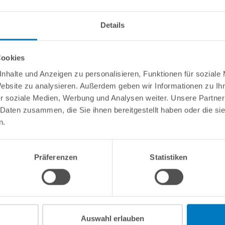
info(
Details
Cookies
nhalte und Anzeigen zu personalisieren, Funktionen für soziale
fe 63 mm für UV-Entkeimungsgerät POOLSANA PROFI 75
Website zu analysieren. Außerdem geben wir Informationen zu I
r soziale Medien, Werbung und Analysen weiter. Unsere Partner
erkleben von Leitungen mit Ø 63 mm.
 Daten zusammen, die Sie ihnen bereitgestellt haben oder die s
n.
Präferenzen
Statistiken
Kundeninformationen
Rechtliche In
Über POOLSANA
Impressum
Firmengeschichte
AGB / Verbrau
Auswahl erlauben
Das POOLSANA-Team
Widerrufsrecht