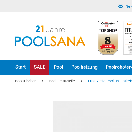
New
Start
SALE
Pool
Poolheizung
Poolroboter
Poolzubehör
Pool-Ersatzteile
Ersatzteile Pool UV-Entke