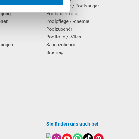
Poolroboter / Poolsauger
rgung
Poolabdeckung
erien
Poolpflege / -chemie
g
Poolzubehör
Poolfolie / -Vlies
lungen
Saunazubehör
Sitemap
Sie finden uns auch bei