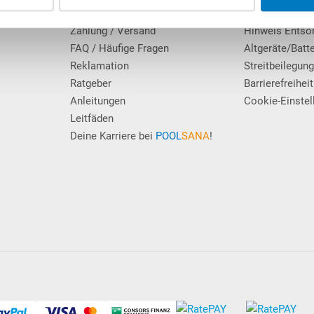
Erfahrungen unserer Kunden
Datenschutz
Zahlung / Versand
Hinweis Entso
FAQ / Häufige Fragen
Altgeräte/Batt
Reklamation
Streitbeilegun
Ratgeber
Barrierefreiheit
Anleitungen
Cookie-Einstel
Leitfäden
Deine Karriere bei
POOL
SANA
!