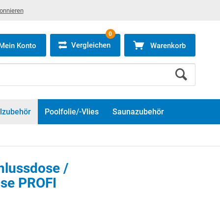
bonnieren
0
Vergleichen
Mein Konto
Warenkorb
lzubehör
Poolfolie/-Vlies
Saunazubehör
hlussdose /
ose PROFI