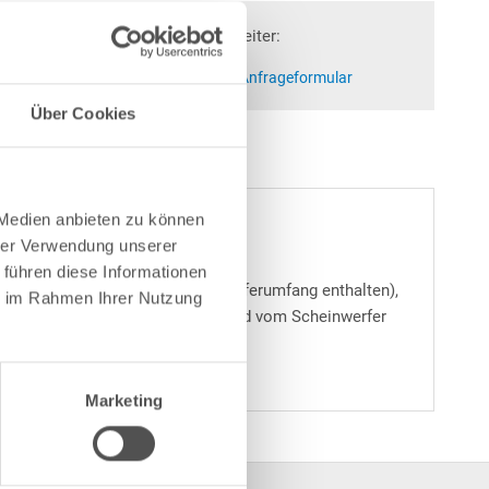
Fragen? Wir helfen Ihnen gerne weiter:
at)poolsana.de
Anfrageformular
Über Cookies
 Medien anbieten zu können
hrer Verwendung unserer
 führen diese Informationen
abelschutzschlauch (nicht im Lieferumfang enthalten),
ie im Rahmen Ihrer Nutzung
r Dose kann das Kabel anschließend vom Scheinwerfer
Marketing