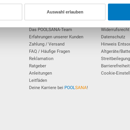
Kundeninformationen
Rechtliche In
Auswahl erlauben
Über POOLSANA
Impressum
Firmengeschichte
AGB / Verbrau
Das POOLSANA-Team
Widerrufsrecht
Erfahrungen unserer Kunden
Datenschutz
Zahlung / Versand
Hinweis Entso
FAQ / Häufige Fragen
Altgeräte/Batt
Reklamation
Streitbeilegun
Ratgeber
Barrierefreiheit
Anleitungen
Cookie-Einstel
Leitfäden
Deine Karriere bei
POOL
SANA
!