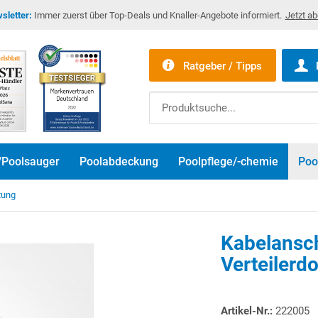
sletter:
Immer zuerst über Top-Deals und Knaller-Angebote informiert.
Jetzt a
Ratgeber / Tipps
/Poolsauger
Poolabdeckung
Poolpflege/-chemie
Poo
tung
Kabelansc
Verteilerd
Artikel-Nr.:
222005