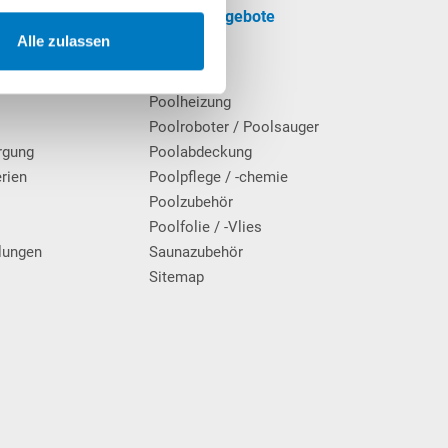
formationen
Unsere Angebote
Alle zulassen
SALE
cherinformationen
Pool
Poolheizung
Poolroboter / Poolsauger
rgung
Poolabdeckung
erien
Poolpflege / -chemie
g
Poolzubehör
Poolfolie / -Vlies
lungen
Saunazubehör
Sitemap