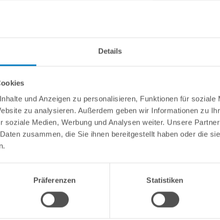
info(
Details
Cookies
nhalte und Anzeigen zu personalisieren, Funktionen für soziale
 Verteilerdose PROFI"
Website zu analysieren. Außerdem geben wir Informationen zu I
r soziale Medien, Werbung und Analysen weiter. Unsere Partner
 Schwimmbecken über der Wasserlinie montiert und ist durch den K
 Daten zusammen, die Sie ihnen bereitgestellt haben oder die s
dem im Becken verbauten Unterwasserscheinwerfer verbunden. In de
n.
es bis hin zum Niedervolt-Sicherheitstransformator zu führen.
Präferenzen
Statistiken