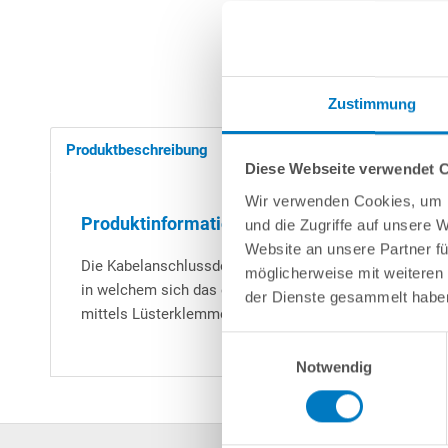
Zustimmung
Produktbeschreibung
Herstellerangaben
Diese Webseite verwendet 
Wir verwenden Cookies, um I
Produktinformationen "Kabelanschlussdose /
und die Zugriffe auf unsere 
Website an unsere Partner fü
Die Kabelanschlussdose wird bei komplett eingebauten
möglicherweise mit weiteren
in welchem sich das elektrische Kabel befindet, mit 
der Dienste gesammelt habe
mittels Lüsterklemmen beliebig verlängert werden, um 
Einwilligungsauswahl
Notwendig